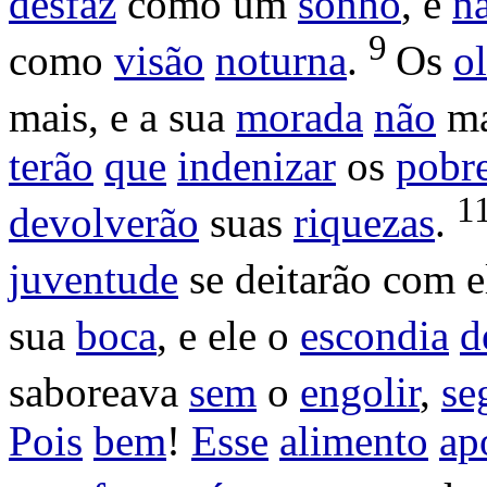
desfaz
como um
sonho
, e
n
9
como
visão
noturna
.
Os
o
mais, e a sua
morada
não
ma
terão
que
indenizar
os
pobr
1
devolverão
suas
riquezas
.
juventude
se
deitarão
com e
sua
boca
, e ele o
escondia
d
saboreava
sem
o
engolir
,
se
Pois
bem
!
Esse
alimento
ap