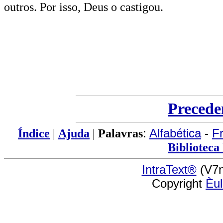
outros. Por isso, Deus o castigou.
Precede
Índice
|
Ajuda
|
Palavras
:
Alfabética
-
F
Biblioteca
IntraText®
(V7n
Copyright
Èu