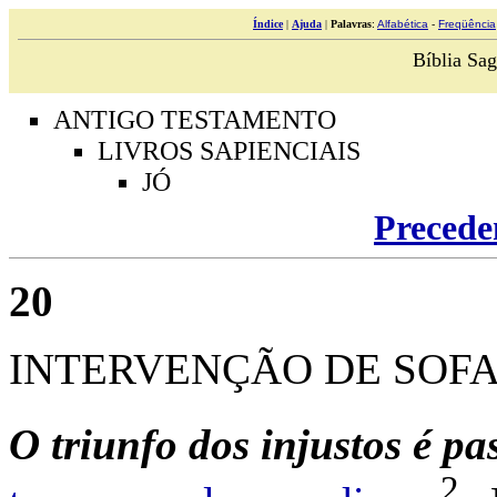
Índice
|
Ajuda
|
Palavras
:
Alfabética
-
Freqüência
Bíblia Sag
ANTIGO TESTAMENTO
LIVROS SAPIENCIAIS
JÓ
Precede
20
INTERVENÇÃO DE SOF
O
triunfo
dos
injustos
é
pas
2