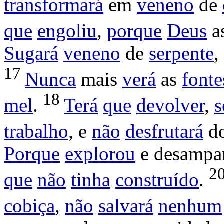
transformará
em
veneno
de
que
engoliu
,
porque
Deus
a
Sugará
veneno
de
serpente
,
17
Nunca
mais
verá
as
fonte
18
mel
.
Terá
que
devolver
,
trabalho
, e
não
desfrutará
d
Porque
explorou
e
desampa
2
que
não
tinha
construído
.
cobiça
,
não
salvará
nenhum