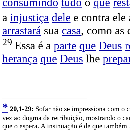
consumindo
tudo
o
que
rest
a
injustiça
dele
e contra ele
arrastará
sua
casa
, como as
29
Essa é a
parte
que
Deus
r
herança
que
Deus
lhe
prepa
*
2
0,1-29:
Sofar não se impressiona com o c
vez ao dogma da retribuição, mostrando o cam
que o espera. A insinuação é de que também J