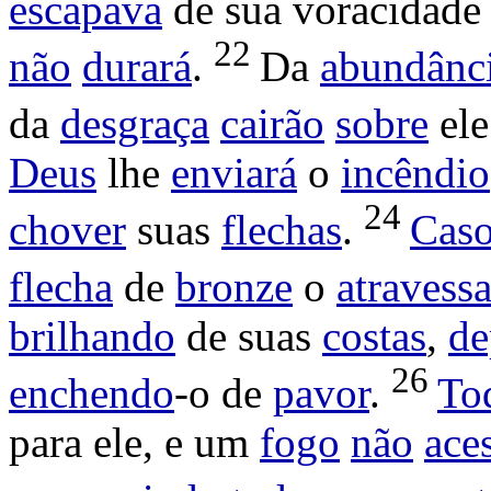
escapava
de sua
voracidade
22
não
durará
.
Da
abundânc
da
desgraça
cairão
sobre
ele
Deus
lhe
enviará
o
incêndio
24
chover
suas
flechas
.
Cas
flecha
de
bronze
o
atravessa
brilhando
de suas
costas
,
de
26
enchendo
-o de
pavor
.
To
para ele, e um
fogo
não
ace