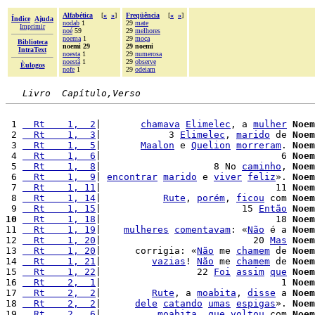
Alfabética
[
«
»
]
Freqüência
[
«
»
]
Índice
Ajuda
nodab
1
29
mate
Imprimir
noé
59
29
melhores
noema
1
29
moça
Biblioteca
noemi 29
29 noemi
IntraText
noesta
1
29
numerosa
noestã
1
29
observe
Èulogos
nofe
1
29
odeiam
Livro  Capítulo,Verso
 1 
  Rt    1,  2
|       
chamava
Elimelec
, a 
mulher
Noem
 2 
  Rt    1,  3
|            3 
Elimelec
, 
marido
 de 
Noem
 3 
  Rt    1,  5
|       
Maalon
 e 
Quelion
morreram
. 
Noem
 4 
  Rt    1,  6
|                                6 
Noem
 5 
  Rt    1,  8
|                    8 No 
caminho
, 
Noem
 6 
  Rt    1,  9
| 
encontrar
marido
 e 
viver
feliz
». 
Noem
 7 
  Rt    1, 11
|                               11 
Noem
 8 
  Rt    1, 14
|           
Rute
, 
porém
, 
ficou
 com 
Noem
 9 
  Rt    1, 15
|                         15 
Então
Noem
10
  Rt    1, 18
|                               18 
Noem
11 
  Rt    1, 19
|    
mulheres
comentavam
: «
Não
 é a 
Noem
12 
  Rt    1, 20
|                           20 
Mas
Noem
13 
  Rt    1, 20
|      corrigia: «
Não
 me 
chamem
 de 
Noem
14 
  Rt    1, 21
|         
vazias
! 
Não
 me 
chamem
 de 
Noem
15 
  Rt    1, 22
|                 22 
Foi
assim
que
Noem
16 
  Rt    2,  1
|                                1 
Noem
17 
  Rt    2,  2
|         
Rute
, a 
moabita
, 
disse
 a 
Noem
18 
  Rt    2,  2
|      
dele
catando
umas
espigas
». 
Noem
19 
  Rt    2,  6
|          
moabita
, 
que
voltou
 com 
Noem