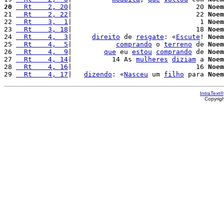
20
  Rt    2, 20
|                               20 
Noem
21 
  Rt    2, 22
|                               22 
Noem
22 
  Rt    3,  1
|                                1 
Noem
23 
  Rt    3, 18
|                               18 
Noem
24 
  Rt    4,  3
|     
direito
 de 
resgate
: «
Escute
! 
Noem
25 
  Rt    4,  5
|           
comprando
 o 
terreno
 de 
Noem
26 
  Rt    4,  9
|        
que
 eu 
estou
comprando
 de 
Noem
27 
  Rt    4, 14
|          14 As 
mulheres
diziam
 a 
Noem
28 
  Rt    4, 16
|                               16 
Noem
29 
  Rt    4, 17
|   
dizendo
: «
Nasceu
 um 
filho
 para 
Noem
IntraText®
Copyrig