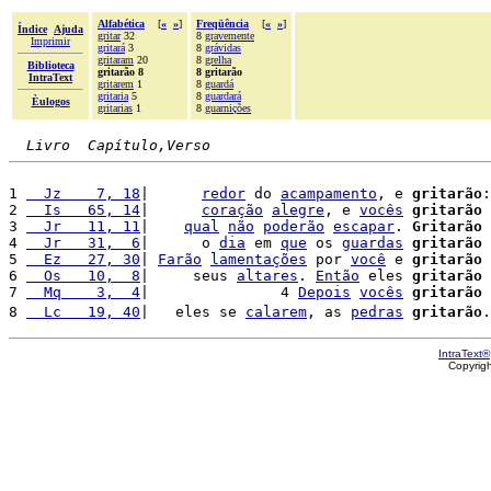
Alfabética
[
«
»
]
Freqüência
[
«
»
]
Índice
Ajuda
gritar
32
8
gravemente
Imprimir
gritará
3
8
grávidas
gritaram
20
8
grelha
Biblioteca
gritarão 8
8 gritarão
IntraText
gritarem
1
8
guardá
gritaria
5
8
guardará
Èulogos
gritarias
1
8
guarnições
Livro  Capítulo,Verso
1 
  Jz    7, 18
|      
redor
 do 
acampamento
, e 
gritarão
:
2 
  Is   65, 14
|      
coração
alegre
, e 
vocês
gritarão
 
3 
  Jr   11, 11
|    
qual
não
poderão
escapar
. 
Gritarão
 
4 
  Jr   31,  6
|      o 
dia
 em 
que
 os 
guardas
gritarão
 
5 
  Ez   27, 30
| 
Farão
lamentações
 por 
você
 e 
gritarão
6 
  Os   10,  8
|     seus 
altares
. 
Então
 eles 
gritarão
7 
  Mq    3,  4
|               4 
Depois
vocês
gritarão
 
8 
  Lc   19, 40
|   eles se 
calarem
, as 
pedras
gritarão
.
IntraText®
Copyrig