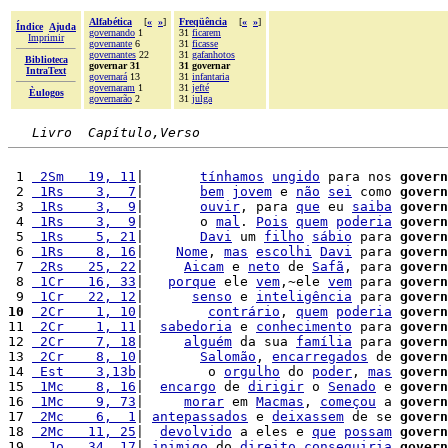
Alfabética
[
«
»
]
Freqüência
[
«
»
]
Índice
Ajuda
governando
1
31
ficarem
Imprimir
governante
6
31
ficasse
governantes
22
31
gafanhotos
Biblioteca
governar 31
31 governar
IntraText
governará
13
31
infantaria
governaram
1
31
jefté
Èulogos
governarão
2
31
julga
Livro  Capítulo,Verso
 1 
 2Sm   19, 11
|       
tínhamos
ungido
 para nos 
govern
 2 
 1Rs    3,  7
|       
bem
jovem
 e 
não
sei
 como 
govern
 3 
 1Rs    3,  9
|       
ouvir
, para 
que
 eu 
saiba
govern
 4 
 1Rs    3,  9
|       o 
mal
. 
Pois
quem
poderia
govern
 5 
 1Rs    5, 21
|       
Davi
 um 
filho
sábio
 para 
govern
 6 
 1Rs    8, 16
|    
Nome
, 
mas
escolhi
Davi
 para 
govern
 7 
 2Rs   25, 22
|     
Aicam
 e 
neto
 de 
Safã
, para 
govern
 8 
 1Cr   16, 33
|   
porque
 ele 
vem
,~ele 
vem
 para 
govern
 9 
 1Cr   22, 12
|      
senso
 e 
inteligência
 para 
govern
10
 2Cr    1, 10
|        
contrário
, 
quem
poderia
govern
11 
 2Cr    1, 11
|  
sabedoria
 e 
conhecimento
 para 
govern
12 
 2Cr    7, 18
|     
alguém
 da sua 
família
 para 
govern
13 
 2Cr    8, 10
|       
Salomão
, 
encarregados
 de 
govern
14 
 Est    3,13b
|        o 
orgulho
 do 
poder
, 
mas
govern
15 
 1Mc    8, 16
|  
encargo
 de 
dirigir
 o 
Senado
 e 
govern
16 
 1Mc    9, 73
|     
morar
 em 
Macmas
, 
começou
 a 
govern
17 
 2Mc    6,  1
| 
antepassados
 e 
deixassem
 de se 
govern
18 
 2Mc   11, 25
|  
devolvido
 a eles e 
que
possam
govern
19 
  Jo   34, 17
| 
inimigo
 do 
direito
conseguiria
govern