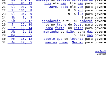
20
  Sl   96, 13
|     
pois
 ele 
vem
. Ele 
vem
 para 
govern
21 
  Sl   98,  9
|        
Javé
, 
pois
 ele 
vem
 para 
govern
22 
  Sl  136,  8
|                  8  O 
sol
 para 
govern
23 
  Sl  136,  9
|                  9  A 
lua
 para 
govern
24 
  Sb    9,  3
|                         3 para 
govern
25 
  Sb    9, 12
|    
agradáveis
 a ti, eu 
poderei
govern
26 
  Jr   22, 30
|      se no 
trono
 de 
Davi
, para 
govern
27 
  Ez   19, 14
|      
ramo
forte
, um 
cetro
 para 
govern
28 
  Ab    1, 21
|     
montanha
 de 
Sião
, para 
daí
govern
29 
  Mq    5,  5
|                     5 Eles 
vão
govern
30
  Rm   15, 12
|     
aquele
que
 se 
levanta
 para 
govern
31 
  Ap   12,  5
|      
menino
homem
. 
Nasceu
 para 
govern
IntraText®
Copyrig