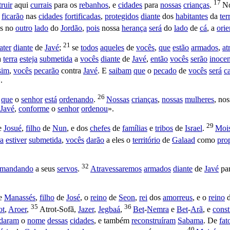
17
ruir
aqui
currais
para os
rebanhos
, e
cidades
para
nossas
crianças
.
N
ficarão
nas
cidades
fortificadas
,
protegidos
diante
dos
habitantes
da
ter
s no
outro
lado
do
Jordão
,
pois
nossa
herança
será
do
lado
de
cá
, a
orie
21
ater
diante
de
Javé
;
se
todos
aqueles
de
vocês
,
que
estão
armados
,
at
a
terra
esteja
submetida
a
vocês
diante
de
Javé
,
então
vocês
serão
inocen
sim
,
vocês
pecarão
contra
Javé
. E
saibam
que
o
pecado
de
vocês
será
c
.
26
o
que
o
senhor
está
ordenando
.
Nossas
crianças
,
nossas
mulheres
, no
Javé
,
conforme
o
senhor
ordenou
».
29
de
Josué
,
filho
de
Nun
, e dos
chefes
de
famílias
e
tribos
de
Israel
.
Moi
ra
estiver
submetida
,
vocês
darão
a eles o
território
de
Galaad
como
pro
32
mandando
a seus
servos
.
Atravessaremos
armados
diante
de
Javé
pa
e
Manassés
,
filho
de
José
, o
reino
de
Seon
,
rei
dos
amorreus
, e o
reino
35
36
ot
,
Aroer
,
Atrot
-
Sofã
,
Jazer
,
Jegbaá
,
Bet
-
Nemra
e
Bet
-
Arã
, e
const
daram
o
nome
dessas
cidades
, e também
reconstruíram
Sabama
. De
fat
40