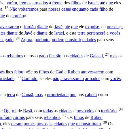
ós,
porém
,
iremos
armados
à
frente
dos
filhos
de
Israel
,
até
que
eles
18
ra
.
Não
voltaremos
para
nossas
casas
enquanto
cada
filho
de
nte
do
Jordão
».
ravessarem
o
Jordão
diante
de
Javé
,
até
que
ele
expulse
, da
presença
tes
diante
de
Javé
e
diante
de
Israel
, e esta
terra
pertencerá
a
vocês
24
astigado
.
Agora
,
portanto
,
podem
construir
cidades
para seus
27
ssos
rebanhos
e nosso
gado
ficarão
nas
cidades
de
Galaad
,
mas
os
sés
lhes
falou
: «Se os
filhos
de
Gad
e
Rúben
atravessarem
com
30
priedade
.
Contudo
, se eles
não
atravessarem
armados
com
vocês
,
ra a
terra
de
Canaã
,
mas
a
propriedade
que
nos
caberá
como
34
de
Og
,
rei
de
Basã
, com
todas
as
cidades
e
povoados
do
território
.
37
ruíram
currais
para seus
rebanhos
.
Os
filhos
de
Rúben
39
o
, eles
deram
nomes
novos
às
cidades
que
reconstruíram
.
Os