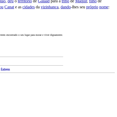
ntão
,
deu
o
território
de
Galaad
para a
tribo
de
Maquir
,
filho
de
ou
Canat
e as
cidades
da
vizinhança
,
dando
-lhes seu
próprio
nome
:
iverem encontrado o seu lugar para morar e viver dignamente.
|
Èulogos