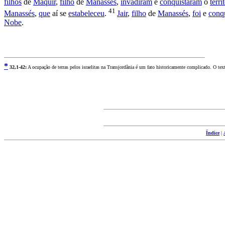
filhos
de
Maquir
,
filho
de
Manassés
,
invadiram
e
conquistaram
o
terri
41
Manassés
,
que
aí se
estabeleceu
.
Jair
,
filho
de
Manassés
,
foi
e
conq
Nobe
.
*
3
2,1-42:
A ocupação de terras pelos israelitas na Transjordânia é um fato historicamente complicado. O te
Índice
|