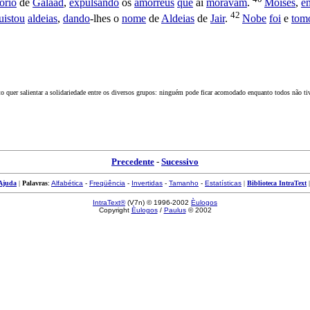
tório
de
Galaad
,
expulsando
os
amorreus
que
aí
moravam
.
Moisés
,
e
42
uistou
aldeias
,
dando
-lhes o
nome
de
Aldeias
de
Jair
.
Nobe
foi
e
tom
xto quer salientar a solidariedade entre os diversos grupos: ninguém pode ficar acomodado enquanto todos não t
Precedente
-
Sucessivo
Ajuda
|
Palavras
:
Alfabética
-
Freqüência
-
Invertidas
-
Tamanho
-
Estatísticas
|
Biblioteca IntraText
IntraText®
(V7n) © 1996-2002
Èulogos
Copyright
Èulogos
/
Paulus
© 2002