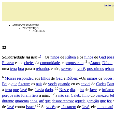
Índice
|
ANTIGO TESTAMENTO
PENTATEUCO
NÚMEROS
32
1
*
Solidariedade
na
luta -
Os
filhos
de
Rúben
e os
filhos
de
Gad
pos
3
Eleazar
e aos
chefes
da
comunidade
, e
propuseram
:
«
Atarot
,
Dibon
uma
terra
boa
para o
rebanho
, e nós,
servos
de
você
,
possuímos
reban
6
Moisés
respondeu
aos
filhos
de
Gad
e
Rúben
: «Os
irmãos
de
vocês
Foi
o
que
fizeram
os
pais
de
vocês
quando
eu os
enviei
de
Cades
Bar
10
a
terra
que
Javé
lhes
havia
dado
.
Nesse
dia
, a
ira
de
Javé
se
inflam
12
porque
não
foram
fiéis
a mim,
a
não
ser
Caleb
,
filho
do
cenezeu
Je
durante
quarenta
anos
,
até
que
desaparecesse
aquela
geração
que
fez
15
de
Javé
contra
Israel
!
Se
vocês
se
afastarem
de
Javé
, ele
aumentará