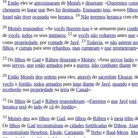
16
Então
eles se
aproximaram
de
Moisés
e
disseram
: «
Queremos
const
cheguem
ao
lugar
que
lhes
foi
destinado
.
Enquanto
isso
, nossos
filhos
19
Israel
não
tiver
ocupado
sua
herança
.
Não
teremos
herança
com ele
20
Moisés
respondeu
: «Se
vocês
fizerem
isso
e se
armarem
para
comb
22
de
vocês
,
todos
os seus
inimigos
;
se
vocês
não
voltarem
antes
que
23
como
propriedade
, por
vontade
de
Javé
.
Todavia
, se
não
agirem
as
filhos
, e
currais
para seus
rebanhos
,
mas
cumpram
o
que
prometeram
»
25
Os
filhos
de
Gad
e
Rúben
disseram
a
Moisés
: «Seus
servos
farão
seus
servos
,
que
estão
armados
para a
guerra
,
irão
combater
diante
de
28
Então
Moisés
deu
ordens
para eles,
através
do
sacerdote
Eleazar
, 
vocês
o
Jordão
,
todos
armados
para
lutar
diante
de
Javé
,
quando
a
ter
receberão
sua
propriedade
na
terra
de
Canaã
».
31
Os
filhos
de
Gad
e
Rúben
responderam
: «
Faremos
o
que
Javé
está
herança
será
do
lado
de
cá
do
Jordão
».
33
Moisés
deu
aos
filhos
de
Gad
, aos
filhos
de
Rúben
e à
meia
tribo
d
Os
filhos
de
Gad
reconstruíram
as
cidades
fortificadas
de
Dibon
,
Atar
38
reconstruíram
Hesebon
,
Eleale
,
Cariataim
,
Nebo
e
Baal
-
Meon
.
Mu