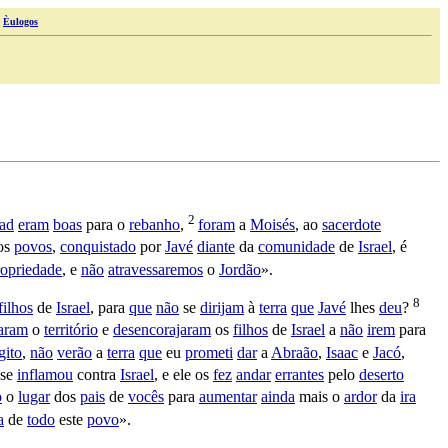
|
Èulogos
2
ad
eram
boas
para o
rebanho
,
foram
a
Moisés
, ao
sacerdote
os
povos
,
conquistado
por
Javé
diante
da
comunidade
de
Israel
, é
ropriedade
, e
não
atravessaremos
o
Jordão
».
8
filhos
de
Israel
, para
que
não
se
dirijam
à
terra
que
Javé
lhes
deu
?
aram
o
território
e
desencorajaram
os
filhos
de
Israel
a
não
irem
para
gito
,
não
verão
a
terra
que
eu
prometi
dar
a
Abraão
,
Isaac
e
Jacó
,
se
inflamou
contra
Israel
, e ele os
fez
andar
errantes
pelo
deserto
o
o
lugar
dos
pais
de
vocês
para
aumentar
ainda
mais o
ardor
da
ira
a
de
todo
este
povo
».