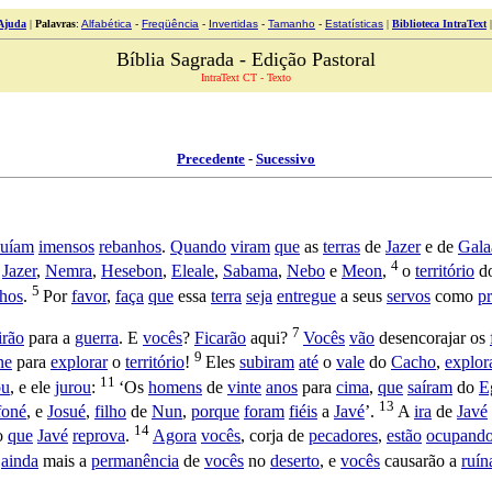
Ajuda
|
Palavras
:
Alfabética
-
Freqüência
-
Invertidas
-
Tamanho
-
Estatísticas
|
Biblioteca IntraText
Bíblia Sagrada - Edição Pastoral
IntraText CT - Texto
Precedente
-
Sucessivo
suíam
imensos
rebanhos
.
Quando
viram
que
as
terras
de
Jazer
e de
Gala
4
,
Jazer
,
Nemra
,
Hesebon
,
Eleale
,
Sabama
,
Nebo
e
Meon
,
o
território
d
5
hos
.
Por
favor
,
faça
que
essa
terra
seja
entregue
a seus
servos
como
p
7
irão
para a
guerra
. E
vocês
?
Ficarão
aqui?
Vocês
vão
desencorajar
os
9
ne
para
explorar
o
território
!
Eles
subiram
até
o
vale
do
Cacho
,
explor
11
ou
, e ele
jurou
:
‘Os
homens
de
vinte
anos
para
cima
,
que
saíram
do
E
13
foné
, e
Josué
,
filho
de
Nun
,
porque
foram
fiéis
a
Javé
’.
A
ira
de
Javé
14
o
que
Javé
reprova
.
Agora
vocês
,
corja
de
pecadores
,
estão
ocupand
ainda
mais a
permanência
de
vocês
no
deserto
, e
vocês
causarão
a
ruín