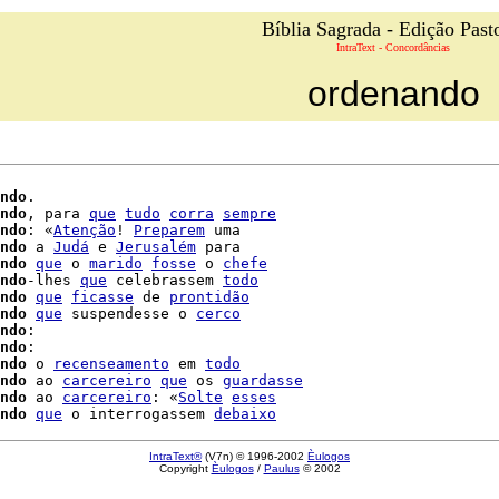
Bíblia Sagrada - Edição Past
IntraText - Concordâncias
ordenando
ndo
.

ndo
, para 
que
tudo
corra
sempre
ndo
: «
Atenção
! 
Preparem
 uma

ndo
 a 
Judá
 e 
Jerusalém
 para

ndo
que
 o 
marido
fosse
 o 
chefe
ndo
-lhes 
que
 celebrassem 
todo
ndo
que
ficasse
 de 
prontidão
ndo
que
 suspendesse o 
cerco
ndo
ndo
:

ndo
 o 
recenseamento
 em 
todo
ndo
 ao 
carcereiro
que
 os 
guardasse
ndo
 ao 
carcereiro
: «
Solte
esses
ndo
que
 o interrogassem 
debaixo
IntraText®
(V7n) © 1996-2002
Èulogos
Copyright
Èulogos
/
Paulus
© 2002