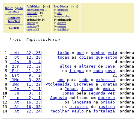
Alfabética
[
«
»
]
Freqüência
[
«
»
]
Índice
Ajuda
ordenadamente
1
14
oferecida
Imprimir
ordenado
113
14
ofir
ordenamos
2
14
oprimidos
Biblioteca
ordenando 14
14 ordenando
IntraText
ordenar
9
14
ourives
ordenara
9
14
paraíso
Èulogos
ordenará
2
14
paralítico
Livro  Capítulo,Verso
 1 
  Nm   32, 25
|      
farão
 o 
que
 o 
senhor
está
ordena
 2 
  Dt   12, 28
|      
todas
 as 
coisas
que
estou
ordena
 3 
  Js    8,  4
|                              4 
ordena
 4 
 2Cr   32, 12
|       
altos
 e 
altares
 de 
Javé
, 
ordena
 5 
 Est    1, 22
|        na 
língua
 de 
cada
povo
, 
ordena
 6 
 Est    9,  2
|                             21 
ordena
 7 
 1Mc    3, 28
|      
ano
 para 
todo
 o 
exército
, 
ordena
 8 
 1Mc   11, 22
| 
Ptolemaida
. 
Escreveu
 a 
Jônatas
ordena
 9 
  Jn    1,  1
|       a 
Jonas
, 
filho
 de 
Amati
, 
ordena
10
  Jn    3,  1
|        
Jonas
 pela 
segunda
vez
, 
ordena
11 
  Lc    2,  1
|   
Augusto
 publicou um 
decreto
, 
ordena
12 
  At   16, 23
|         os 
lançaram
 na 
prisão
, 
ordena
13 
  At   16, 35
|        os 
oficiais
 de 
justiça
, 
ordena
14 
  At   22, 24
|   
recolher
Paulo
 na 
fortaleza
, 
ordena