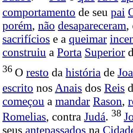
comportamento
de seu
pai
porém
,
não
desapareceram
,
sacrifícios
e a
queimar
ince
construiu
a
Porta
Superior
36
O
resto
da
história
de
Joa
escrito
nos
Anais
dos
Reis
começou
a
mandar
Rason
,
r
38
Romelias
, contra
Judá
.
J
seus
antepassados
na
Cidad