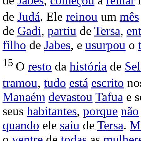
de
Jabes
,
começou
a
reinar
de
Judá
. Ele
reinou
um
mês
de
Gadi
,
partiu
de
Tersa
,
en
filho
de
Jabes
, e
usurpou
o
15
O
resto
da
história
de
Se
tramou
,
tudo
está
escrito
no
Manaém
devastou
Tafua
e 
seus
habitantes
,
porque
não
quando
ele
saiu
de
Tersa
.
M
o
ventre
de
todas
as
mulher