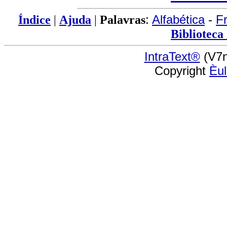
Índice
|
Ajuda
|
Palavras
:
Alfabética
-
F
Biblioteca
IntraText®
(V7n
Copyright
Èu