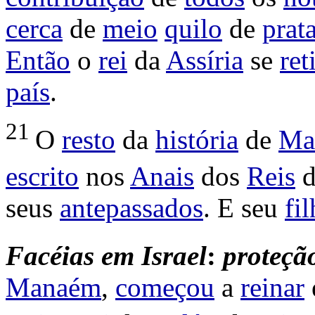
cerca
de
meio
quilo
de
prat
Então
o
rei
da
Assíria
se
ret
país
.
21
O
resto
da
história
de
Ma
escrito
nos
Anais
dos
Reis
seus
antepassados
. E seu
fi
Facéias
em
Israel
:
proteçã
Manaém
,
começou
a
reinar