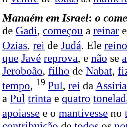
Manaém
em
Israel
:
o
come
de
Gadi
,
começou
a
reinar
Ozias
,
rei
de
Judá
. Ele
rein
que
Javé
reprova
, e
não
se
a
Jeroboão
,
filho
de
Nabat
,
fi
19
tempo
,
Pul
,
rei
da
Assíria
a
Pul
trinta
e
quatro
tonelad
apoiasse
e o
mantivesse
no
contribuição
de
todos
os
no