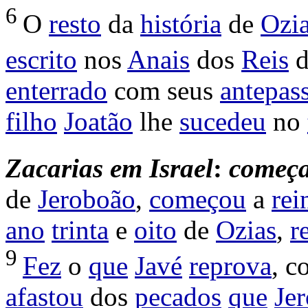
6
O
resto
da
história
de
Ozi
escrito
nos
Anais
dos
Reis
enterrado
com seus
antepas
filho
Joatão
lhe
sucedeu
no
Zacarias
em
Israel
:
começ
de
Jeroboão
,
começou
a
rei
ano
trinta
e
oito
de
Ozias
,
r
9
Fez
o
que
Javé
reprova
, c
afastou
dos
pecados
que
Je