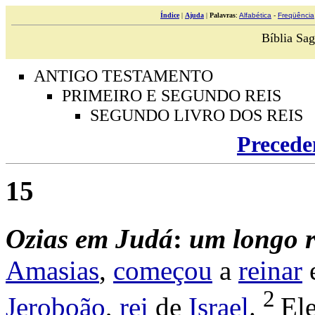
Índice
|
Ajuda
|
Palavras
:
Alfabética
-
Freqüência
Bíblia Sag
ANTIGO TESTAMENTO
PRIMEIRO E SEGUNDO REIS
SEGUNDO LIVRO DOS REIS
Precede
15
Ozias
em
Judá
:
um
longo
Amasias
,
começou
a
reinar
2
Jeroboão
,
rei
de
Israel
.
El