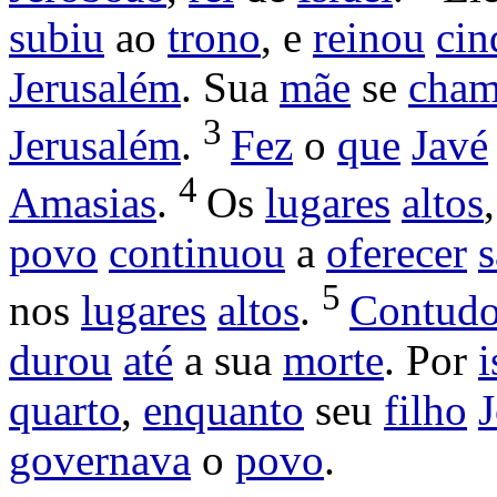
subiu
ao
trono
, e
reinou
cin
Jerusalém
. Sua
mãe
se
cham
3
Jerusalém
.
Fez
o
que
Javé
4
Amasias
.
Os
lugares
altos
povo
continuou
a
oferecer
s
5
nos
lugares
altos
.
Contud
durou
até
a sua
morte
. Por
i
quarto
,
enquanto
seu
filho
J
governava
o
povo
.