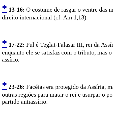
*
13
-16:
O costume de rasgar o ventre das 
direito internacional (cf. Am 1,13).
*
17
-22:
Pul é Teglat-Falasar III, rei da Ass
enquanto ele se satisfaz com o tributo, mas 
assírio.
*
2
3-26:
Facéias era protegido da Assíria, m
outras regiões para matar o rei e usurpar o p
partido antiassírio.