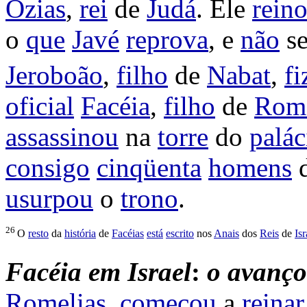
Ozias
,
rei
de
Judá
. Ele
rein
o
que
Javé
reprova
, e
não
s
Jeroboão
,
filho
de
Nabat
,
fi
oficial
Facéia
,
filho
de
Rome
assassinou
na
torre
do
palác
consigo
cinqüenta
homens
usurpou
o
trono
.
26
O
resto
da
história
de
Facéias
está
escrito
nos
Anais
dos
Reis
de
Isr
Facéia
em
Israel
:
o
avanço
Romelias
,
começou
a
reinar