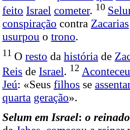
10
feito
Israel
cometer
.
Sel
conspiração
contra
Zacarias
usurpou
o
trono
.
11
O
resto
da
história
de
Zac
12
Reis
de
Israel
.
Acontece
Jeú
: «Seus
filhos
se
assenta
quarta
geração
».
Selum
em
Israel
:
o
reinado