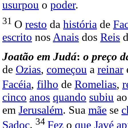
usurpou
o
poder
.
31
O
resto
da
história
de
Fac
escrito
nos
Anais
dos
Reis
Joatão
em
Judá
:
o
preço
d
de
Ozias
,
começou
a
reinar
Facéia
,
filho
de
Romelias
,
r
cinco
anos
quando
subiu
a
em
Jerusalém
. Sua
mãe
se
c
34
Sadoc
.
Fez
o
que
Javé
ap