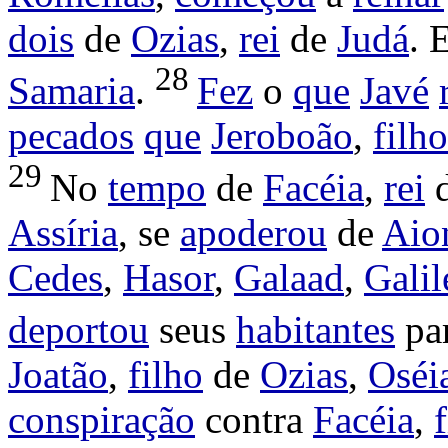
dois
de
Ozias
,
rei
de
Judá
. 
28
Samaria
.
Fez
o
que
Javé
pecados
que
Jeroboão
,
filho
29
No
tempo
de
Facéia
,
rei
Assíria
, se
apoderou
de
Aio
Cedes
,
Hasor
,
Galaad
,
Galil
deportou
seus
habitantes
pa
Joatão
,
filho
de
Ozias
,
Oséi
conspiração
contra
Facéia
,