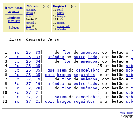
Alfabética
[
«
»
]
Freqüência
[
«
»
]
Índice
Ajuda
bosques
4
12
betsã
Imprimir
bosra
8
12
bolos
bota
1
12
bosque
Biblioteca
botão 12
12 botão
IntraText
botará
1
12
caírem
bote
3
12
calamidade
Èulogos
botões
8
12
calcular
Livro  Capítulo,Verso
 1 
  Ex   25, 33
|     de 
flor
 de 
amêndoa
, com 
botão
 e 
f
 2 
  Ex   25, 33
|  
amêndoa
 no 
outro
lado
, com 
botão
 e 
f
 3 
  Ex   25, 34
|     de 
flor
 de 
amêndoa
, com 
botão
 e 
f
 4 
  Ex   25, 35
|                       35 um 
botão
sob
 5 
  Ex   25, 35
|  
que
saem
 do 
candelabro
, um 
botão
sob
 6 
  Ex   25, 35
| 
dois
braços
seguintes
, e um 
botão
sob
 7 
  Ex   37, 19
|     de 
flor
 de 
amêndoa
, com 
botão
 e 
f
 8 
  Ex   37, 19
|  
amêndoa
 no 
outro
lado
, com 
botão
 e 
f
 9 
  Ex   37, 20
|     de 
flor
 de 
amêndoa
, com 
botão
 e 
f
10
  Ex   37, 21
|                       21 um 
botão
sob
11 
  Ex   37, 21
|     
saíam
 do 
candelabro
, um 
botão
sob
12 
  Ex   37, 21
| 
dois
braços
seguintes
, e um 
botão
sob
IntraText®
Copyrig