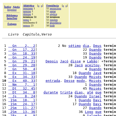
Alfabética
[
«
»
]
Freqüência
[
«
»
]
Índice
Ajuda
terminem
1
51
ressuscitou
Imprimir
termino
1
51
sentar
término
1
51
súplica
Biblioteca
terminou 51
51 terminou
IntraText
termo
5
51
timóteo
termômetro 0
50
abundância
Èulogos
termos
23
50
bode
Livro  Capítulo,Verso
 1 
  Gn    2,  2
|          2 No 
sétimo
dia
, 
Deus
termin
 2 
  Gn   17, 22
|                      22 
Quando
termin
 3 
  Gn   18, 33
|                      33 
Quando
termin
 4 
  Gn   24, 19
|                      19 
Quando
termin
 5 
  Gn   29, 21
|    
Depois
Jacó
disse
 a 
Labão
: «
Termin
 6 
  Gn   29, 28
|               28 
Jacó
aceitou
. 
Termin
 7 
  Gn   50,  4
|                       4 
Quando
termin
 8 
  Ex   31, 18
|                 18 
Quando
Javé
termin
 9 
  Ex   34, 33
|               33 
Quando
Moisés
termin
10
  Ex   40, 33
|    
entrada
. 
Desse
modo
, 
Moisés
termin
11 
  Nm    7,  1
|                       1 
Quando
termin
12 
  Dt   32, 45
|                      45 
Moisés
termin
13 
  Dt   34,  8
|   
durante
trinta
dias
, 
até
que
termin
14 
  Js    8, 24
|               24 
Quando
Israel
termin
15 
 1Sm   18,  1
|                  1 
Quando
Davi
termin
16 
 1Sm   24, 17
|                 17 
Quando
Davi
termin
17 
 2Sm   11, 27
|                      27 
Quando
termin
18 
 2Sm   13, 36
|                    36 
Logo
que
termin
19 
 1Rs    6,  9
|                      9 
Salomão
termin