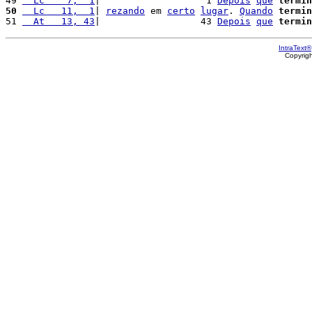
49 
  Lc    7,  1
|                   1 
Depois
que
termin
50
  Lc   11,  1
| 
rezando
 em 
certo
lugar
. 
Quando
termin
51 
  At   13, 43
|                  43 
Depois
que
termin
IntraText®
Copyrig