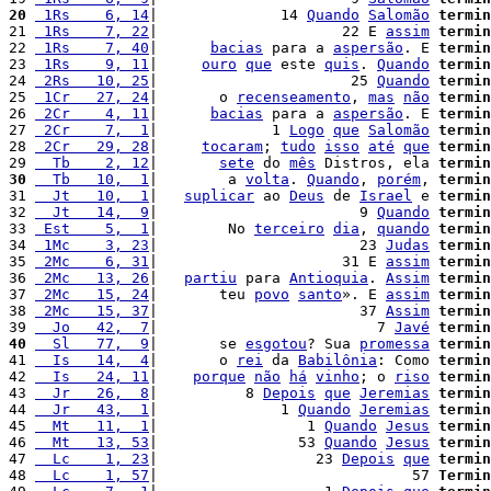
20
 1Rs    6, 14
|              14 
Quando
Salomão
termin
21 
 1Rs    7, 22
|                     22 E 
assim
termin
22 
 1Rs    7, 40
|      
bacias
 para a 
aspersão
. E 
termin
23 
 1Rs    9, 11
|     
ouro
que
 este 
quis
. 
Quando
termin
24 
 2Rs   10, 25
|                      25 
Quando
termin
25 
 1Cr   27, 24
|       o 
recenseamento
, 
mas
não
termin
26 
 2Cr    4, 11
|      
bacias
 para a 
aspersão
. E 
termin
27 
 2Cr    7,  1
|             1 
Logo
que
Salomão
termin
28 
 2Cr   29, 28
|     
tocaram
; 
tudo
isso
até
que
termin
29 
  Tb    2, 12
|       
sete
 do 
mês
 Distros, ela 
termin
30
  Tb   10,  1
|        a 
volta
. 
Quando
, 
porém
, 
termin
31 
  Jt   10,  1
|   
suplicar
 ao 
Deus
 de 
Israel
 e 
termin
32 
  Jt   14,  9
|                       9 
Quando
termin
33 
 Est    5,  1
|        No 
terceiro
dia
, 
quando
termin
34 
 1Mc    3, 23
|                       23 
Judas
termin
35 
 2Mc    6, 31
|                     31 E 
assim
termin
36 
 2Mc   13, 26
|   
partiu
 para 
Antioquia
. 
Assim
termin
37 
 2Mc   15, 24
|       teu 
povo
santo
». E 
assim
termin
38 
 2Mc   15, 37
|                       37 
Assim
termin
39 
  Jo   42,  7
|                         7 
Javé
termin
40
  Sl   77,  9
|       se 
esgotou
? Sua 
promessa
termin
41 
  Is   14,  4
|       o 
rei
 da 
Babilônia
: Como 
termin
42 
  Is   24, 11
|    
porque
não
há
vinho
; o 
riso
termin
43 
  Jr   26,  8
|          8 
Depois
que
Jeremias
termin
44 
  Jr   43,  1
|              1 
Quando
Jeremias
termin
45 
  Mt   11,  1
|                 1 
Quando
Jesus
termin
46 
  Mt   13, 53
|                53 
Quando
Jesus
termin
47 
  Lc    1, 23
|                  23 
Depois
que
termin
48 
  Lc    1, 57
|                             57 
Termin