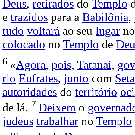
Deus
,
retirados
do
Templo
e
trazidos
para a
Babilônia
,
tudo
voltará
ao seu
lugar
n
colocado
no
Templo
de
Deu
6
«
Agora
,
pois
,
Tatanai
,
gov
rio
Eufrates
,
junto
com
Seta
autoridades
do
território
oci
7
de lá.
Deixem
o
governad
judeus
trabalhar
no
Templo