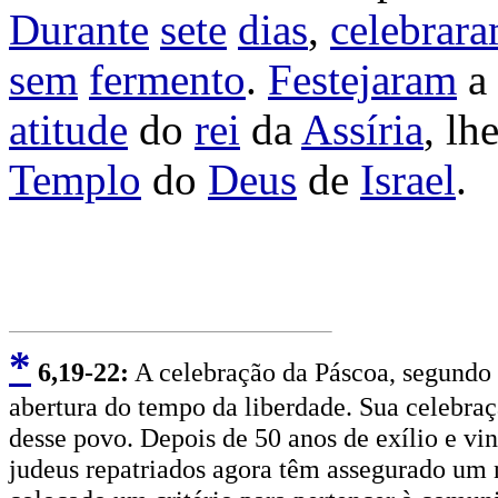
Durante
sete
dias
,
celebrar
sem
fermento
.
Festejaram
a
atitude
do
rei
da
Assíria
, lh
Templo
do
Deus
de
Israel
.
*
6
,19-22:
A celebração da Páscoa, segundo 
abertura do tempo da liberdade. Sua celebraç
desse povo. Depois de 50 anos de exílio e vi
judeus repatriados agora têm assegurado um