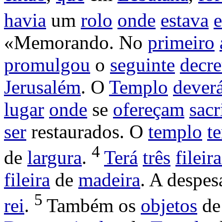
havia
um
rolo
onde
estava
e
«
Memorando
. No
primeiro
promulgou
o
seguinte
decre
Jerusalém
. O
Templo
dever
lugar
onde
se
ofereçam
sacr
ser
restaurados
. O
templo
te
4
de
largura
.
Terá
três
fileir
fileira
de
madeira
. A
despes
5
rei
.
Também os
objetos
d