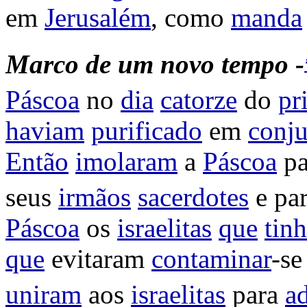
em
Jerusalém
, como
manda
Marco
de
um
novo
tempo -
Páscoa
no
dia
catorze
do
pr
haviam
purificado
em
conj
Então
imolaram
a
Páscoa
pa
seus
irmãos
sacerdotes
e par
Páscoa
os
israelitas
que
tin
que
evitaram
contaminar
-s
uniram
aos
israelitas
para
ad