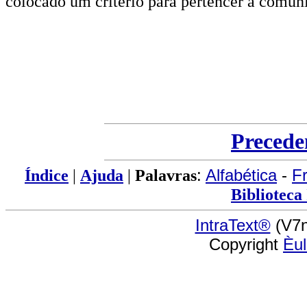
colocado um critério para pertencer à comuni
Precede
Índice
|
Ajuda
|
Palavras
:
Alfabética
-
F
Biblioteca
IntraText®
(V7n
Copyright
Èu