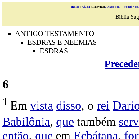
Índice
|
Ajuda
|
Palavras
:
Alfabética
-
Freqüência
Bíblia Sag
ANTIGO TESTAMENTO
ESDRAS E NEEMIAS
ESDRAS
Precede
6
1
Em
vista
disso
, o
rei
Dari
Babilônia
,
que
também
serv
então
,
que
em
Ecbátana
,
for