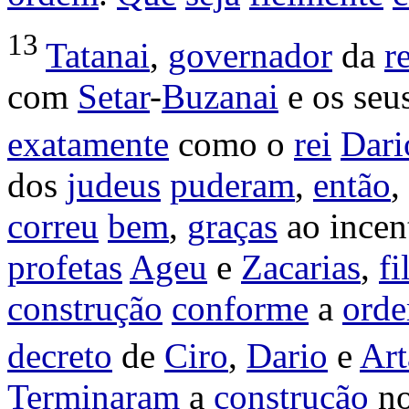
13
Tatanai
,
governador
da
r
com
Setar
-
Buzanai
e os seu
exatamente
como o
rei
Dari
dos
judeus
puderam
,
então
,
correu
bem
,
graças
ao
incen
profetas
Ageu
e
Zacarias
,
fi
construção
conforme
a
ord
decreto
de
Ciro
,
Dario
e
Art
Terminaram
a
construção
n