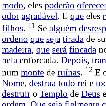
modo
, eles
poderão
oferece
odor
agradável
. E
que
eles
11
filhos
.
Se
alguém
desresp
ordeno
que
seja
tirada
de s
madeira
,
que
será
fincada
n
nela
enforcada
.
Depois
,
tra
12
num
monte
de
ruínas
.
E 
Nome
,
destrua
todo
rei
e
to
destruir
o
Templo
de
Deus
ordem
.
Que
seja
fielmente