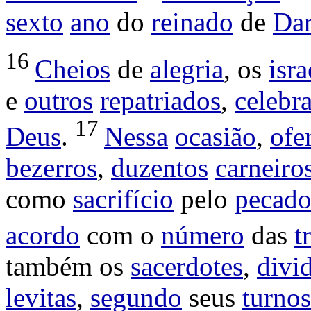
sexto
ano
do
reinado
de
Dar
16
Cheios
de
alegria
, os
isra
e
outros
repatriados
,
celebr
17
Deus
.
Nessa
ocasião
,
ofe
bezerros
,
duzentos
carneiro
como
sacrifício
pelo
pecad
acordo
com o
número
das
t
também os
sacerdotes
,
divi
levitas
,
segundo
seus
turnos