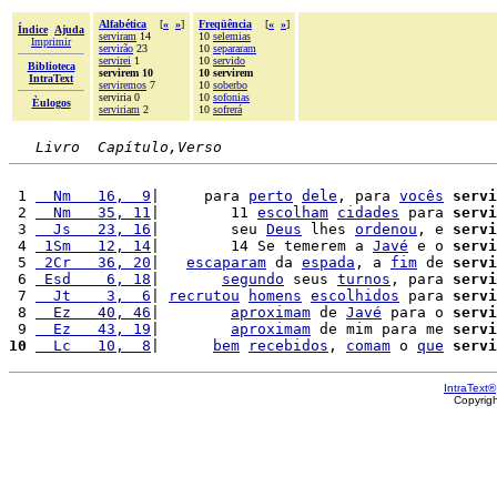
Alfabética
[
«
»
]
Freqüência
[
«
»
]
Índice
Ajuda
serviram
14
10
selemias
Imprimir
servirão
23
10
separaram
servirei
1
10
servido
Biblioteca
servirem 10
10 servirem
IntraText
serviremos
7
10
soberbo
serviria 0
10
sofonias
Èulogos
serviriam
2
10
sofrerá
Livro  Capítulo,Verso
 1 
  Nm   16,  9
|     para 
perto
dele
, para 
vocês
servi
 2 
  Nm   35, 11
|        11 
escolham
cidades
 para 
servi
 3 
  Js   23, 16
|        seu 
Deus
 lhes 
ordenou
, e 
servi
 4 
 1Sm   12, 14
|        14 Se temerem a 
Javé
 e o 
servi
 5 
 2Cr   36, 20
|   
escaparam
 da 
espada
, a 
fim
 de 
servi
 6 
 Esd    6, 18
|       
segundo
 seus 
turnos
, para 
servi
 7 
  Jt    3,  6
| 
recrutou
homens
escolhidos
 para 
servi
 8 
  Ez   40, 46
|        
aproximam
 de 
Javé
 para o 
servi
 9 
  Ez   43, 19
|        
aproximam
 de mim para me 
servi
10
  Lc   10,  8
|      
bem
recebidos
, 
comam
 o 
que
servi
IntraText®
Copyrig