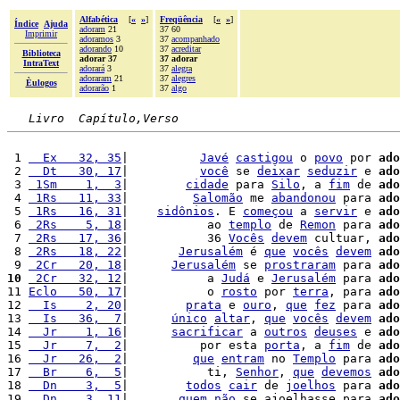
Alfabética
[
«
»
]
Freqüência
[
«
»
]
Índice
Ajuda
adoram
21
37 60
Imprimir
adoramos
3
37
acompanhado
adorando
10
37
acreditar
Biblioteca
adorar 37
37 adorar
IntraText
adorará
3
37
alegra
adoraram
21
37
alegres
Èulogos
adorarão
1
37
algo
Livro  Capítulo,Verso
 1 
  Ex   32, 35
|          
Javé
castigou
 o 
povo
 por 
ado
 2 
  Dt   30, 17
|          
você
 se 
deixar
seduzir
 e 
ado
 3 
 1Sm    1,  3
|        
cidade
 para 
Silo
, a 
fim
 de 
ado
 4 
 1Rs   11, 33
|         
Salomão
 me 
abandonou
 para 
ado
 5 
 1Rs   16, 31
|    
sidônios
. E 
começou
 a 
servir
 e 
ado
 6 
 2Rs    5, 18
|           ao 
templo
 de 
Remon
 para 
ado
 7 
 2Rs   17, 36
|           36 
Vocês
devem
 cultuar, 
ado
 8 
 2Rs   18, 22
|       
Jerusalém
 é 
que
vocês
devem
ado
 9 
 2Cr   20, 18
|      
Jerusalém
 se 
prostraram
 para 
ado
10
 2Cr   32, 12
|           a 
Judá
 e 
Jerusalém
 para 
ado
11 
Eclo   50, 17
|           o 
rosto
 por 
terra
, para 
ado
12 
  Is    2, 20
|        
prata
 e 
ouro
, 
que
fez
 para 
ado
13 
  Is   36,  7
|      
único
altar
, 
que
vocês
devem
ado
14 
  Jr    1, 16
|      
sacrificar
 a 
outros
deuses
 e 
ado
15 
  Jr    7,  2
|          por esta 
porta
, a 
fim
 de 
ado
16 
  Jr   26,  2
|         
que
entram
 no 
Templo
 para 
ado
17 
  Br    6,  5
|           ti, 
Senhor
, 
que
devemos
ado
18 
  Dn    3,  5
|        
todos
cair
 de 
joelhos
 para 
ado
19 
  Dn    3, 11
|       
quem
não
 se ajoelhasse para 
ado