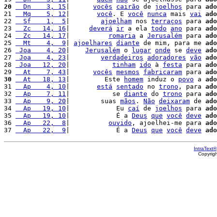
20
  Dn    3, 15
|      
vocês
cairão
 de 
joelhos
 para 
ado
21 
  Mq    5, 12
|       
você
. E 
você
nunca
 mais 
vai
ado
22 
  Sf    1,  5
|        
ajoelham
 nos 
terraços
 para 
ado
23 
  Zc   14, 16
|     
deverá
ir
 a ela 
todo
ano
 para 
ado
24 
  Zc   14, 17
|          
romaria
 a 
Jerusalém
 para 
ado
25 
  Mt    4,  9
| 
ajoelhares
diante
 de mim, para me 
ado
26 
 Joa    4, 20
|    
Jerusalém
 o 
lugar
onde
 se 
deve
ado
27 
 Joa    4, 23
|        
verdadeiros
adoradores
vão
ado
28 
 Joa   12, 20
|           
tinham
ido
 à 
festa
 para 
ado
29 
  At    7, 43
|      
vocês
mesmos
fabricaram
 para 
ado
30
  At   18, 13
|         Este 
homem
 induz o 
povo
 a 
ado
31 
  Ap    4, 10
|       
está
sentado
 no 
trono
, para 
ado
32 
  Ap    7, 11
|           se 
diante
 do 
trono
 para 
ado
33 
  Ap    9, 20
|        suas 
mãos
. 
Não
deixaram
 de 
ado
34 
  Ap   19, 10
|            Eu 
caí
 de 
joelhos
 para 
ado
35 
  Ap   19, 10
|            É a 
Deus
que
você
deve
ado
36 
  Ap   22,  8
|          
ouvido
, ajoelhei-me para 
ado
37 
  Ap   22,  9
|            É a 
Deus
que
você
deve
ado
IntraText®
Copyrig