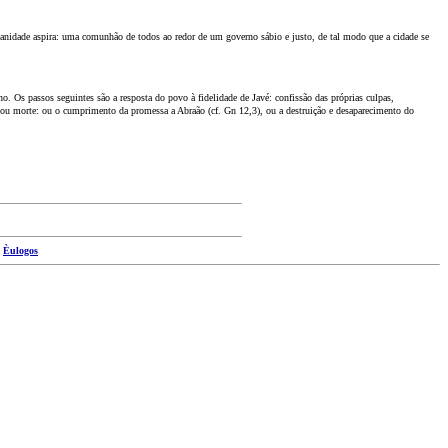
manidade aspira: uma comunhão de todos ao redor de um governo sábio e justo, de tal modo que a cidade se
no. Os passos seguintes são a resposta do povo à fidelidade de Javé: confissão das próprias culpas,
ida ou morte: ou o cumprimento da promessa a Abraão (cf. Gn 12,3), ou a destruição e desaparecimento do
|
Èulogos