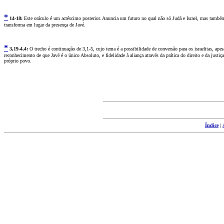
*
14
-18:
Este oráculo é um acréscimo posterior. Anuncia um futuro no qual não só Judá e Israel, mas também
transforma em lugar da presença de Javé.
*
3
,19
-
4,4:
O trecho é continuação de 3,1-5, cujo tema é a possibilidade de conversão para os israelitas, ape
reconhecimento de que Javé é o único Absoluto, e fidelidade à aliança através da prática do direito e da jus
próprio povo.
Índice
|