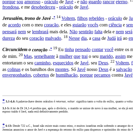
1
porque
sou
amoroso
-
oráculo
de
Javé
- e
não
guardo
rancor
eterno
.
frondosa
, e me
desobedeceu
-
oráculo
de
Javé
.
14
*
Jerusalém
,
trono
de
Javé -
Voltem
,
filhos
rebeldes
-
oráculo
de
Ja
de
acordo
com o meu
coração
, e eles
guiarão
vocês
com
ciência
e
sen
pensará
nem
se
lembrará
mais dela.
Não
sentirão
falta
dela e
nem
será
18
dureza
do seu
coração
malvado
.
Nesse
dia
, a
casa
de
Judá
irá
ao
en
19
*
Circuncidem
o
coração -
Eu
tinha
pensado
contar
você
entre os 
20
de mim.
Mas
,
semelhante
à
mulher
que
trai
o seu
marido
,
assim
m
22
entortaram
o seu
caminho
,
esquecidos
de
Javé
, seu
Deus
.
Voltem
,
f
as
colinas
e os
barulhos
dos
montes
. Só
Javé
nosso
Deus
é a
salvação
envergonhados
,
cobertos
de
humilhação
,
porque
pecamos
contra
Javé
*
3
,1-4,4:
A palavra-chave destes oráculos é
retornar, voltar
: significa tanto a volta do exílio, quanto a volt
3
,1-5:
A lei de Dt 24,1-4 proibia que, após o divórcio, o marido se unisse de novo à sua mulher, se ela já est
esposo traído é Javé, nada está definitivamente perdido.
*
6
-13:
Desde 722 a.C., Israel não existe mais como reino, e muitos israelitas estão sofrendo o amargor do 
Jeremias anunciou o amor de Javé e a esperança do retorno do exílio para dispersos e oprimidos do reino do N