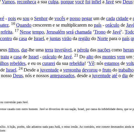
3
Vamos
,
reconheça
a sua
culpa
,
porque
você
foi
infiel
a
Javé
seu
Deus
vé
-
pois
eu
sou
o
Senhor
de
vocês
e
posso
pegar
um de
cada
cidade
e
16
satez
.
Quando
crescerem
e se
multiplicarem
no
país
-
oráculo
de
Jav
17
refeita
.
Nesse
tempo
,
Jerusalém
será
chamada
‘
Trono
de
Javé
’.
Tod
contro
da
casa
de
Israel
, e
juntas
virão
da
região
do
Norte
para o
país
q
meus
filhos
,
dar
-lhe uma
terra
invejável
, a
pérola
das
nações
como
heran
21
e
traiu
a
casa
de
Israel
-
oráculo
de
Javé
.
Do
alto
dos
montes
vem
um
ilhos
rebeldes
, e eu os
curarei
da sua
rebeldia
! ‘
Vê
: nós
estamos
de
volt
24
de
Israel
.
Desde a
juventude
a
vergonha
devorou
o
fruto
do
trabalho
nosso
Deus
, nós e nossos
antepassados
, desde a
juventude
até
o
dia
d
a ou conversão para Javé.
ivesse casada com outro homem. Javé se divorciou de sua nação, Israel, por causa da infidelidade desta, que se 
exílio. A lição, porém, não adiantou nada para Judá, o reino irmão. Ao contrário, este comete desmandos ainda 
orte.