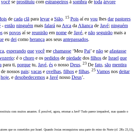
:
você
se
prostituiu
com
estrangeiros
à
sombra
de
toda
árvore
15
dois
de
cada
clã
para
levar
a
Sião
.
Pois
aí eu
vou
lhes
dar
pastores
é
-
então
ninguém
mais
falará
na
Arca
da
Aliança
de
Javé
;
ninguém
os
os
povos
aí se
reunirão
em
nome
de
Javé
, e
não
seguirão
mais a
ue
eu
dei
como
herança
aos seus
antepassados
.
ça
,
esperando
que
você
me
chamasse
‘Meu
Pai
’ e
não
se
afastasse
vozerio
: é o
choro
e os
pedidos
de
piedade
dos
filhos
de
Israel
que
23
a
para ti,
porque
tu,
Javé
,
és
o nosso
Deus
.
De
fato
,
são
mentira
25
de nossos
pais
:
vacas
e
ovelhas
,
filhos
e
filhas
.
Vamos
nos
deitar
e
hoje
, e
desobedecemos
a
Javé
nosso
Deus
’.
prostituiu com muitos amantes. É possível, agora, retornar a Javé? Tudo parece irreparável, mas quando o
maiores que os cometidos por Israel. Quando Josias reconquistou uma parte do reino do Norte (cf. 2Rs 23,15),