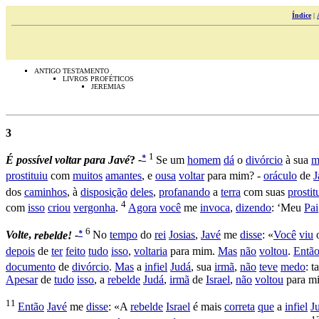
Índice
|
ANTIGO TESTAMENTO
LIVROS PROFÉTICOS
JEREMIAS
3
1
*
É
possível
voltar
para
Javé
?
-
Se um
homem
dá
o
divórcio
à sua
m
prostituiu
com
muitos
amantes
, e
ousa
voltar
para mim? -
oráculo
de
J
dos
caminhos
, à
disposição
deles
,
profanando
a
terra
com suas
prostit
4
com
isso
criou
vergonha
.
Agora
você
me
invoca
,
dizendo
: ‘Meu
Pai
6
*
Volte
,
rebelde! -
No
tempo
do
rei
Josias
,
Javé
me
disse
: «
Você
viu
depois
de
ter
feito
tudo
isso
,
voltaria
para mim.
Mas
não
voltou
.
Entã
documento
de
divórcio
.
Mas
a
infiel
Judá
, sua
irmã
,
não
teve
medo
: 
Apesar
de
tudo
isso
, a
rebelde
Judá
,
irmã
de
Israel
,
não
voltou
para m
11
Então
Javé
me
disse
: «A
rebelde
Israel
é mais
correta
que
a
infiel
J