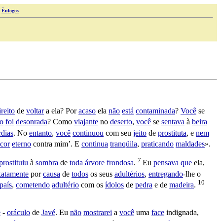
|
Èulogos
ireito
de
voltar
a ela? Por
acaso
ela
não
está
contaminada
?
Você
se
o
foi
desonrada
? Como
viajante
no
deserto
,
você
se
sentava
à
beira
rdias
. No
entanto
,
você
continuou
com seu
jeito
de
prostituta
, e
nem
cor
eterno
contra mim’. E
continua
tranqüila
,
praticando
maldades
».
7
prostituiu
à
sombra
de
toda
árvore
frondosa
.
Eu
pensava
que
ela,
xatamente
por
causa
de
todos
os seus
adultérios
,
entregando
-lhe o
10
país
,
cometendo
adultério
com os
ídolos
de
pedra
e de
madeira
.
e
-
oráculo
de
Javé
. Eu
não
mostrarei
a
você
uma
face
indignada
,