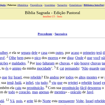
Ajuda
|
Palavras
:
Alfabética
-
Freqüência
-
Invertidas
-
Tamanho
-
Estatísticas
|
Biblioteca IntraText
Bíblia Sagrada - Edição Pastoral
IntraText CT - Texto
Precedente
-
Sucessivo
ulher
, e ela se
separa
dele
e
casa
com
outro
, por
acaso
o
primeiro
terá
d
2
avé
.
Olhe
bem
para o
pico
dos
morros
e me
diga
:
Onde
é
que
você
nã
3
uições
e
maldades
.
Por
isso
faltaram
as
chuvas
, e
não
houve
chuvas
ta
5
, tu
és
o
amigo
da minha
mocidade
’.
E
cai
pensando
: ‘
Não
guarde
ran
o
que
fez
Israel
, essa
rebelde
? Ela
andou
por
todos
os
altos
montes
e se
8
o
sua
irmã
Judá
, a
infiel
,
viu
tudo
;
viu
que
eu
rejeitei
a
rebelde
Israel
e
9
também ela
caiu
na
prostituição
.
Com sua
prostituição
fácil
desonrou
o
im de
todo
o
coração
,
mas
apenas
de
mentira
» -
oráculo
de
Javé
.
12
udá
.
Vá
,
pois
, e
grite
lá do
Norte
esta
mensagem
:
Volte
,
Israel
rebeld