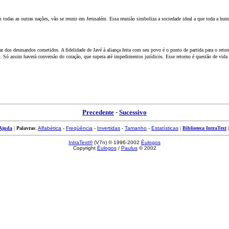
 todas as outras nações, vão se reunir em Jerusalém. Essa reunião simboliza a sociedade ideal a que toda a hu
sar dos desmandos cometidos. A fidelidade de Javé à aliança feita com seu povo é o ponto de partida para o retor
tiça. Só assim haverá conversão do coração, que supera até impedimentos jurídicos. Esse retorno é questão de v
Precedente
-
Sucessivo
Ajuda
|
Palavras
:
Alfabética
-
Freqüência
-
Invertidas
-
Tamanho
-
Estatísticas
|
Biblioteca IntraText
IntraText®
(V7n) © 1996-2002
Èulogos
Copyright
Èulogos
/
Paulus
© 2002