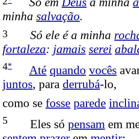
2
Só em
Deus
a minha
a
minha
salvação
.
3
Só ele é a minha
roch
fortaleza
:
jamais
serei
abal
*
4
Até
quando
vocês
ava
juntos
, para
derrubá
-lo,
como se
fosse
parede
inclin
5
Eles só
pensam
em m
sentem
prazer
em
mentir
: