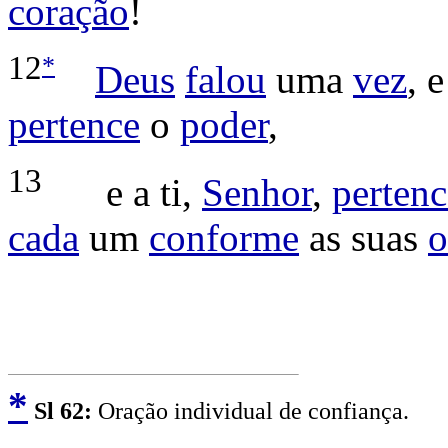
coração
!
*
12
Deus
falou
uma
vez
, 
pertence
o
poder
,
13
e a ti,
Senhor
,
pertenc
cada
um
conforme
as suas
o
*
Sl
62:
Oração individual de confiança.