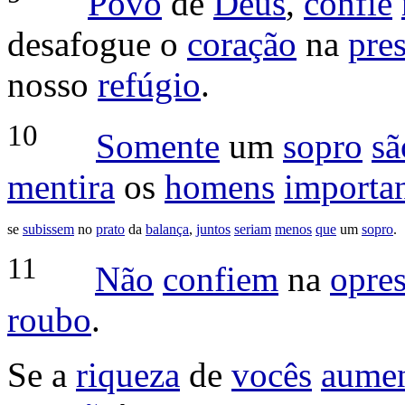
Povo
de
Deus
,
confie
desafogue
o
coração
na
pre
nosso
refúgio
.
10
Somente
um
sopro
sã
mentira
os
homens
importa
se
subissem
no
prato
da
balança
,
juntos
seriam
menos
que
um
sopro
.
11
Não
confiem
na
opre
roubo
.
Se a
riqueza
de
vocês
aume