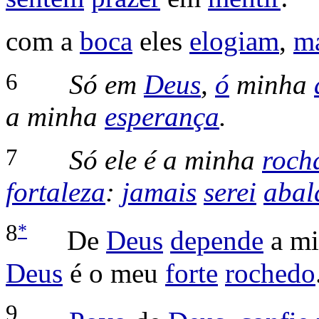
com a
boca
eles
elogiam
,
m
6
Só em
Deus
,
ó
minha
a minha
esperança
.
7
Só ele é a minha
roch
fortaleza
:
jamais
serei
abal
*
8
De
Deus
depende
a m
Deus
é o meu
forte
rochedo
9