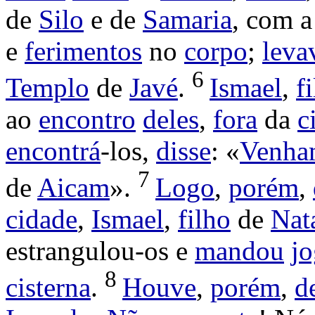
de
Silo
e de
Samaria
, com 
e
ferimentos
no
corpo
;
lev
6
Templo
de
Javé
.
Ismael
,
f
ao
encontro
deles
,
fora
da
c
encontrá
-los,
disse
: «
Venha
7
de
Aicam
».
Logo
,
porém
,
cidade
,
Ismael
,
filho
de
Nat
estrangulou
-os e
mandou
jo
8
cisterna
.
Houve
,
porém
,
d