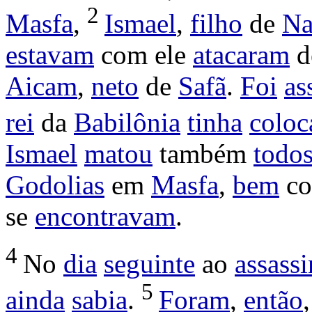
2
Masfa
,
Ismael
,
filho
de
Na
estavam
com ele
atacaram
d
Aicam
,
neto
de
Safã
.
Foi
as
rei
da
Babilônia
tinha
coloc
Ismael
matou
também
todo
Godolias
em
Masfa
,
bem
co
se
encontravam
.
4
No
dia
seguinte
ao
assassi
5
ainda
sabia
.
Foram
,
então