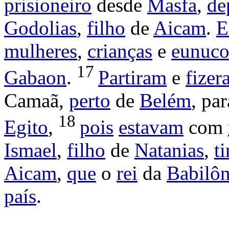
prisioneiro
desde
Masfa
,
de
Godolias
,
filho
de
Aicam
.
E
mulheres
,
crianças
e
eunuco
17
Gabaon
.
Partiram
e
fizer
Camaã
,
perto
de
Belém
, pa
18
Egito
,
pois
estavam
com
Ismael
,
filho
de
Natanias
,
t
Aicam
,
que
o
rei
da
Babilôn
país
.