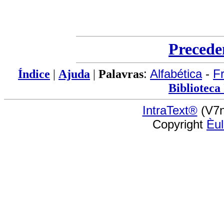
Precede
Índice
|
Ajuda
|
Palavras
:
Alfabética
-
F
Biblioteca
IntraText®
(V7n
Copyright
Èu