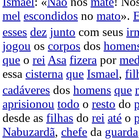
Ismael
: «
Não
nos
mate
! Nó
mel
escondidos
no
mato
».
E
esses
dez
junto
com seus
ir
jogou
os
corpos
dos
homen
que
o
rei
Asa
fizera
por
me
essa
cisterna
que
Ismael
,
fil
cadáveres
dos
homens
que
aprisionou
todo
o
resto
do
desde as
filhas
do
rei
até
o
Nabuzardã
,
chefe
da
guarda