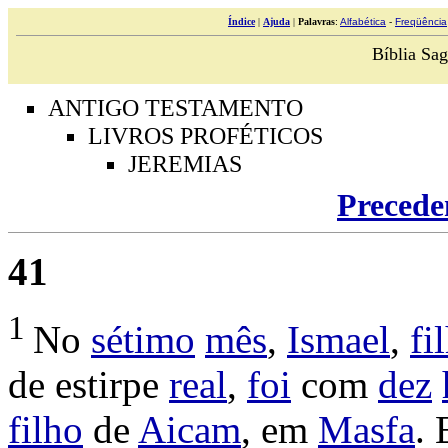
Índice
|
Ajuda
|
Palavras
:
Alfabética
-
Freqüência
Bíblia Sag
ANTIGO TESTAMENTO
LIVROS PROFÉTICOS
JEREMIAS
Precede
41
1
No
sétimo
mês
,
Ismael
,
fi
de
estirpe
real
,
foi
com
dez
filho
de
Aicam
, em
Masfa
.