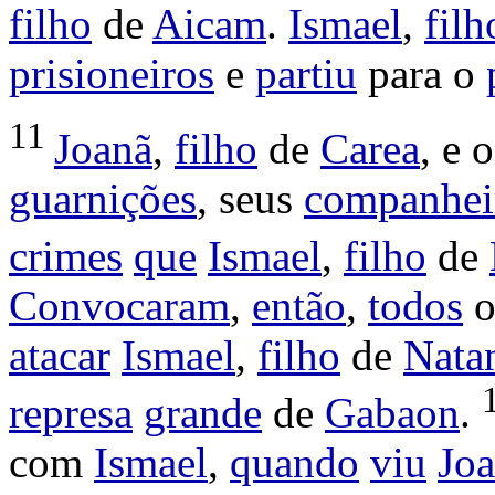
filho
de
Aicam
.
Ismael
,
filh
prisioneiros
e
partiu
para o
11
Joanã
,
filho
de
Carea
, e 
guarnições
, seus
companhei
crimes
que
Ismael
,
filho
de
Convocaram
,
então
,
todos
o
atacar
Ismael
,
filho
de
Nata
represa
grande
de
Gabaon
.
com
Ismael
,
quando
viu
Jo