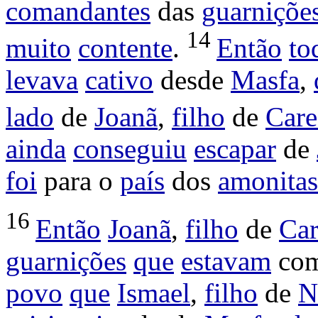
comandantes
das
guarniçõe
14
muito
contente
.
Então
to
levava
cativo
desde
Masfa
,
lado
de
Joanã
,
filho
de
Care
ainda
conseguiu
escapar
de
foi
para o
país
dos
amonitas
16
Então
Joanã
,
filho
de
Car
guarnições
que
estavam
com
povo
que
Ismael
,
filho
de
N