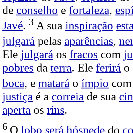
de
conselho
e
fortaleza
,
espí
3
Javé
.
A sua
inspiração
est
julgará
pelas
aparências
,
ne
Ele
julgará
os
fracos
com
ju
pobres
da
terra
. Ele
ferirá
o
boca
, e
matará
o
ímpio
com
justiça
é a
correia
de sua
cin
aperta
os
rins
.
6
O
lobo
será
hóspede
do
co