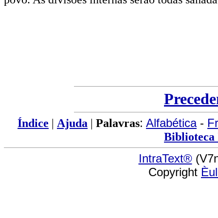
Precede
Índice
|
Ajuda
|
Palavras
:
Alfabética
-
F
Biblioteca
IntraText®
(V7n
Copyright
Èu