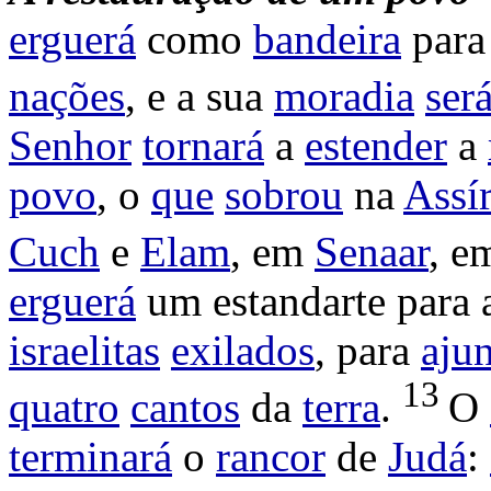
erguerá
como
bandeira
para
nações
, e a sua
moradia
ser
Senhor
tornará
a
estender
a
povo
, o
que
sobrou
na
Assír
Cuch
e
Elam
, em
Senaar
, 
erguerá
um
estandarte
para 
israelitas
exilados
, para
ajun
13
quatro
cantos
da
terra
.
O
terminará
o
rancor
de
Judá
: