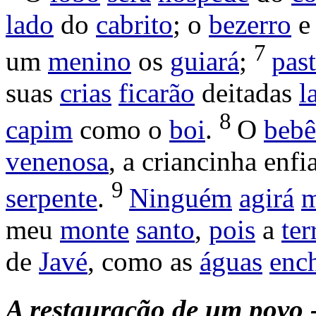
lado
do
cabrito
; o
bezerro
e
7
um
menino
os
guiará
;
pas
suas
crias
ficarão
deitadas
l
8
capim
como o
boi
.
O
bebê
venenosa
, a
criancinha
enfi
9
serpente
.
Ninguém
agirá
m
meu
monte
santo
,
pois
a
ter
de
Javé
, como as
águas
enc
A
restauração
de
um
povo 