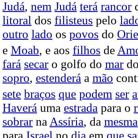
Judá
,
nem
Judá
terá
rancor
litoral
dos
filisteus
pelo
lad
outro
lado
os
povos
do
Orie
e
Moab
, e aos
filhos
de
Am
fará
secar
o
golfo
do
mar
d
sopro
,
estenderá
a
mão
cont
sete
braços
que
podem
ser
a
Haverá
uma
estrada
para o
sobrar
na
Assíria
, da
mesma
para
Israel
no
dia
em
que
sa