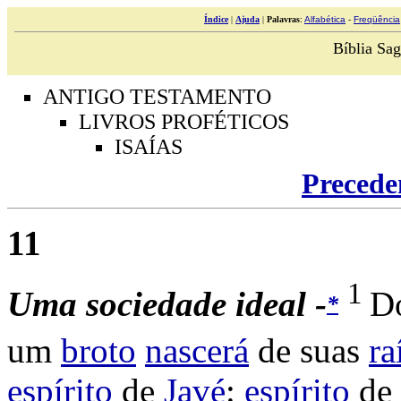
Índice
|
Ajuda
|
Palavras
:
Alfabética
-
Freqüência
Bíblia Sag
ANTIGO TESTAMENTO
LIVROS PROFÉTICOS
ISAÍAS
Precede
11
1
Uma
sociedade
ideal -
D
*
um
broto
nascerá
de suas
ra
espírito
de
Javé
:
espírito
de