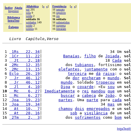
Alfabética
[
«
»
]
Freqüência
[
«
»
]
Índice
Ajuda
sol
201
16
sensato
Imprimir
sola
9
16
sepulcro
solda
2
16
sin
Biblioteca
soldado 16
16 soldado
IntraText
soldados
149
16
submetidos
soldo
2
16
surpresa
Èulogos
soleira
11
16
tentaram
Livro  Capítulo,Verso
 1 
 1Rs   22, 34
|                             34 Um 
sol
 2 
 1Cr   11, 22
|         
Banaías
, 
filho
 de 
Joiada
, 
sol
 3 
  Jt    2, 18
|                           18 
Cada
sol
 4 
 2Mc   12, 35
|          dos 
tubianos
, fortíssimo 
sol
 5 
 2Mc   13, 15
|       
elefantes
, 
juntamente
 com o 
sol
 6 
Eclo   26, 19
|           
terceira
 me 
dá
raiva
: o 
sol
 7 
  Jr   46, 12
|          de 
dor
encheram
 o 
mundo
. 
Sol
 8 
  Jr   46, 12
|        
mundo
. Soldado 
tropeçou
 em 
sol
 9 
  Jl    4, 10
|        
Diga
 o 
covarde
: «Eu 
sou
 um 
sol
10
  Mc    6, 27
| 
Imediatamente
 o 
rei
mandou
que
 um 
sol
11 
  Mc    6, 27
|        
buscar
 a 
cabeça
 de 
João
. O 
sol
12 
 Joa   19, 23
|       
partes
. Uma 
parte
 para 
cada
sol
13 
 Joa   19, 34
|                         34 
mas
 um 
sol
14 
  At   10,  7
|       
chamou
dois
empregados
 e um 
sol
15 
  At   28, 16
|            
sob
 a 
vigilância
 de um 
sol
16 
 2Tm    2,  3
|          dos 
sofrimentos
 como 
bom
sol
IntraText®