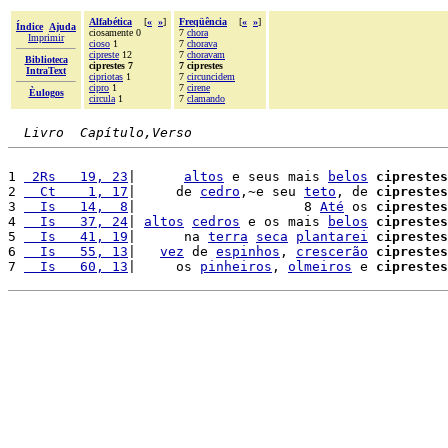
Alfabética
[
«
»
]
Freqüência
[
«
»
]
Índice
Ajuda
ciosamente 0
7
chora
Imprimir
cioso
1
7
chorava
cipreste
12
7
choravam
Biblioteca
ciprestes 7
7 ciprestes
IntraText
cipriotas
1
7
circuncidem
cipro
1
7
cirene
Èulogos
circula
1
7
clamando
Livro  Capítulo,Verso
1 
 2Rs   19, 23
|      
altos
 e seus mais 
belos
ciprestes
2 
  Ct    1, 17
|     de 
cedro
,~e seu 
teto
, de 
ciprestes
3 
  Is   14,  8
|                     8 
Até
 os 
ciprestes
4 
  Is   37, 24
| 
altos
cedros
 e os mais 
belos
ciprestes
5 
  Is   41, 19
|      na 
terra
seca
plantarei
ciprestes
6 
  Is   55, 13
|   
vez
 de 
espinhos
, 
crescerão
ciprestes
7 
  Is   60, 13
|     os 
pinheiros
, 
olmeiros
 e 
ciprestes