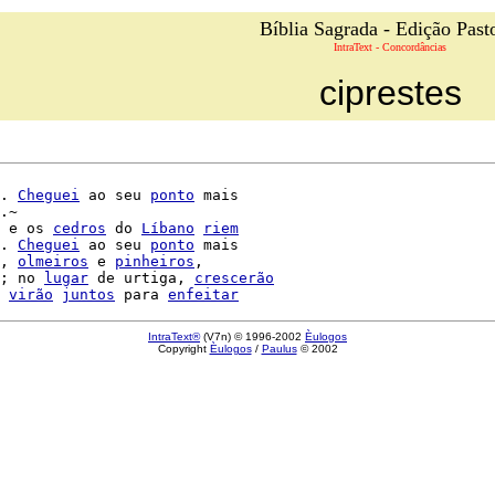
Bíblia Sagrada - Edição Past
IntraText - Concordâncias
ciprestes
. 
Cheguei
 ao seu 
ponto
 mais

.~

 e os 
cedros
 do 
Líbano
riem
. 
Cheguei
 ao seu 
ponto
 mais

, 
olmeiros
 e 
pinheiros
,

; no 
lugar
 de urtiga, 
crescerão
virão
juntos
 para 
enfeitar
IntraText®
(V7n) © 1996-2002
Èulogos
Copyright
Èulogos
/
Paulus
© 2002