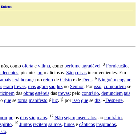
|
Èulogos
3
 nós, como
oferta
e
vítima
, como
perfume
agradável
.
Fornicação
,
ndecentes
,
picantes
ou
maliciosas
.
São
coisas
inconvenientes
. Em
6
jamais
terá
herança
no
reino
de
Cristo
e de
Deus
.
Ninguém
engane
s
eram
trevas
,
mas
agora
são
luz
no
Senhor
. Por
isso
,
comportem
-se
rticipem
das
obras
estéreis
das
trevas
; pelo
contrário
,
denunciem
tais
o
que
se
torna
manifesto
é
luz
. É por
isso
que
se
diz
: «
Desperte
,
17
porque
os
dias
são
maus
.
Não
sejam
insensatos
; ao
contrário
,
19
spírito
.
Juntos
recitem
salmos
,
hinos
e
cânticos
inspirados
,
isto
.