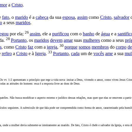
emor
a
Cristo
.
e
fato
, o
marido
é a
cabeça
da sua
esposa
,
assim
como
Cristo
,
salvador
o
a seus
maridos
.
26
regou
por ela;
assim
, ele a
purificou
com o
banho
de
água
e a
santific
28
da
.
Portanto
, os
maridos
devem
amar
suas
mulheres
como a seus
pró
30
a
, como
Cristo
faz
com a
igreja
,
porque
somos
membros
do
corpo
de
33
e
refiro
a
Cristo
e à
Igreja
.
Portanto
,
cada
um de
vocês
ame
a sua
mul
é. Os vv. 1-2 apresentam o princípio que rege a vida nova: imitar a Deus, vivendo o amor, como viveu Jesus Cr
todas as atitudes do homem: essa é a resposta livre ao dom de Deus.
s-patrões. Não busca modificar o aspecto externo e jurídico dessas relações, mas quer que elas se renovem a par
sículos seguintes. A
submissão
de que fala pode ser compreendida como forma de amor, caracterizado pela humi
a, onde a mulher devia submeter-se inteiramente ao marido. De fato, Cristo é chefe e salvador da Igreja, e est