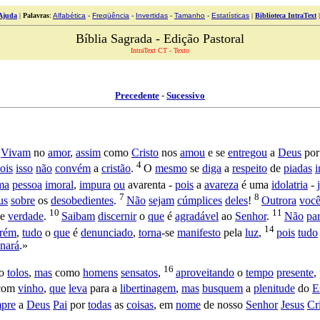
Ajuda
|
Palavras
:
Alfabética
-
Freqüência
-
Invertidas
-
Tamanho
-
Estatísticas
|
Biblioteca IntraText
Bíblia Sagrada - Edição Pastoral
IntraText CT - Texto
Precedente
-
Sucessivo
2
Vivam
no
amor
,
assim
como
Cristo
nos
amou
e se
entregou
a
Deus
por
4
ois
isso
não
convém
a
cristão
.
O
mesmo
se
diga
a
respeito
de
piadas
i
ma
pessoa
imoral
,
impura
ou
avarenta
-
pois
a
avareza
é uma
idolatria
-
7
8
us
sobre
os
desobedientes
.
Não
sejam
cúmplices
deles
!
Outrora
você
10
11
e
verdade
.
Saibam
discernir
o
que
é
agradável
ao
Senhor
.
Não
pa
14
rém
,
tudo
o
que
é
denunciado
,
torna
-se
manifesto
pela
luz
,
pois
tudo
inará
.»
16
o
tolos
,
mas
como
homens
sensatos
,
aproveitando
o
tempo
presente
,
com
vinho
,
que
leva
para a
libertinagem
,
mas
busquem
a
plenitude
do
E
pre
a
Deus
Pai
por
todas
as
coisas
, em
nome
de nosso
Senhor
Jesus
Cr