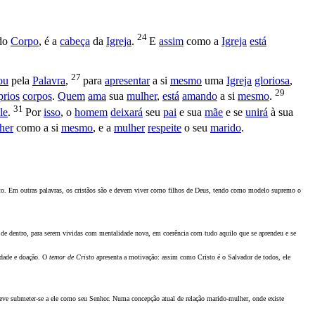
24
do
Corpo
, é a
cabeça
da
Igreja
.
E
assim
como a
Igreja
está
27
ou
pela
Palavra
,
para
apresentar
a si
mesmo
uma
Igreja
gloriosa
,
29
prios
corpos
.
Quem
ama
sua
mulher
,
está
amando
a si
mesmo
.
31
le
.
Por
isso
, o
homem
deixará
seu
pai
e sua
mãe
e se
unirá
à sua
her
como a si
mesmo
, e a
mulher
respeite
o seu
marido
.
isto. Em outras palavras, os cristãos são e devem viver como filhos de Deus, tendo como modelo supremo o
tir de dentro, para serem vividas com mentalidade nova, em coerência com tudo aquilo que se aprendeu e se
ldade e doação. O
temor de Cristo
apresenta a motivação: assim como Cristo é o Salvador de todos, ele
a deve submeter-se a ele como seu Senhor. Numa concepção atual de relação marido-mulher, onde existe