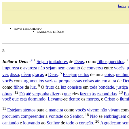
Índice
|
NOVO TESTAMENTO
CARTA AOS EFÉSIOS
5
1
*
Imitar a Deus -
Sejam
imitadores
de
Deus
, como
filhos
queridos
.
impureza
e
avareza
não
sejam
nem
assunto
de
conversa
entre
vocês
,
p
5
vez
disso
,
dêem
graças
a
Deus
.
Estejam
certos
de uma
coisa
:
nenhu
vocês
com
argumentos
vazios
,
porque
essas
coisas
atraem
a
ira
de
De
9
como
filhos
da
luz
.
O
fruto
da
luz
consiste
em
toda
bondade
,
justiça
12
13
obras
.
Dá
até
vergonha
dizer
o
que
eles
fazem
às
escondidas
.
Po
você
que
está
dormindo
.
Levante
-se
dentre
os
mortos
, e
Cristo
o
ilum
15
Estejam
atentos
para a
maneira
como
vocês
vivem
:
não
vivam
com
18
procurem
compreender
a
vontade
do
Senhor
.
Não
se
embriaguem
20
cantando
e
louvando
ao
Senhor
de
todo
o
coração
.
Agradeçam
sem