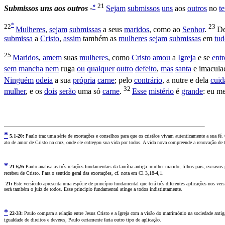
21
*
Submissos uns aos outros -
Sejam
submissos
uns
aos
outros
no
t
*
22
23
Mulheres
,
sejam
submissas
a seus
maridos
, como ao
Senhor
.
D
submissa
a
Cristo
,
assim
também as
mulheres
sejam
submissas
em
tud
25
Maridos
,
amem
suas
mulheres
, como
Cristo
amou
a
Igreja
e se
ent
sem
mancha
nem
ruga
ou
qualquer
outro
defeito
,
mas
santa
e
imacula
Ninguém
odeia
a sua
própria
carne
; pelo
contrário
, a
nutre
e dela
cuid
32
mulher
, e os
dois
serão
uma só
carne
.
Esse
mistério
é
grande
: eu m
*
5
,1-20:
Paulo traz uma série de exortações e conselhos para que os cristãos vivam autenticamente a sua f
ato de amor de Cristo na cruz, onde ele entregou sua vida por todos. A vida nova compreende a renovação de 
*
2
1-6,9:
Paulo analisa as três relações fundamentais da família antiga: mulher-marido, filhos-pais, escravo
recebeu de Cristo. Para o sentido geral das exortações, cf. nota em Cl 3,18-4,1.
2
1:
Este versículo apresenta uma espécie de princípio fundamental que terá três diferentes aplicações nos ver
será também o juiz de todos. Esse princípio fundamental atinge a todos indistintamente.
*
2
2-33:
Paulo compara a relação entre Jesus Cristo e a Igreja com a visão do matrimônio na sociedade antig
igualdade de direitos e deveres, Paulo certamente faria outro tipo de aplicação.