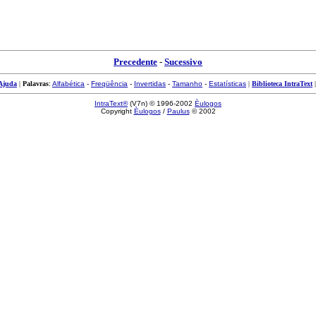
Precedente
-
Sucessivo
Ajuda
|
Palavras
:
Alfabética
-
Freqüência
-
Invertidas
-
Tamanho
-
Estatísticas
|
Biblioteca IntraText
IntraText®
(V7n) © 1996-2002
Èulogos
Copyright
Èulogos
/
Paulus
© 2002