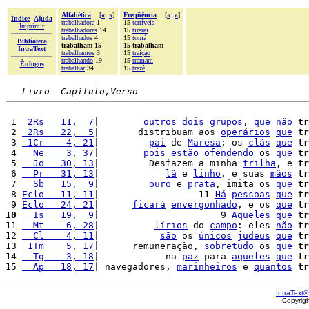
Alfabética
[
«
»
]
Freqüência
[
«
»
]
Índice
Ajuda
trabalhadora
1
15
terríveis
Imprimir
trabalhadores
14
15
tirarei
trabalhados
4
15
tomá
Biblioteca
trabalham 15
15 trabalham
IntraText
trabalhamos
3
15
traição
trabalhando
19
15
tramam
Èulogos
trabalhar
34
15
trazê
Livro  Capítulo,Verso
 1 
 2Rs   11,  7
|        
outros
dois
grupos
, 
que
não
tr
 2 
 2Rs   22,  5
|       distribuam aos 
operários
que
tr
 3 
 1Cr    4, 21
|         
pai
 de 
Maresa
; os 
clãs
que
tr
 4 
  Ne    3, 37
|        
pois
estão
ofendendo
 os 
que
tr
 5 
  Jo   30, 13
|         Desfazem a minha 
trilha
, e 
tr
 6 
  Pr   31, 13
|            
lã
 e 
linho
, e suas 
mãos
tr
 7 
  Sb   15,  9
|         
ouro
 e 
prata
, imita os 
que
tr
 8 
Eclo   11, 11
|                  11 
Há
pessoas
que
tr
 9 
Eclo   24, 21
|      
ficará
envergonhado
, e os 
que
tr
10
  Is   19,  9
|                      9 
Aqueles
que
tr
11 
  Mt    6, 28
|          
lírios
 do 
campo
: eles 
não
tr
12 
  Cl    4, 11
|           
são
 os 
únicos
judeus
que
tr
13 
 1Tm    5, 17
|      remuneração, 
sobretudo
 os 
que
tr
14 
  Tg    3, 18
|            na 
paz
 para 
aqueles
que
tr
15 
  Ap   18, 17
| navegadores, 
marinheiros
 e 
quantos
tr
IntraText®
Copyrig