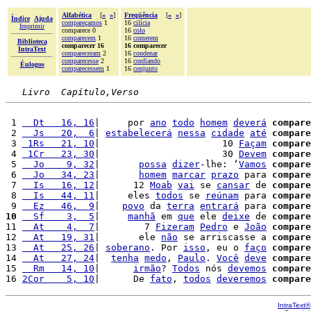
Alfabética
[
«
»
]
Freqüência
[
«
»
]
Índice
Ajuda
compareçamos
1
16
cilícia
Imprimir
comparece 0
16
colo
comparecem
1
16
comerem
Biblioteca
comparecer 16
16 comparecer
IntraText
compareceram
2
16
condenar
comparecesse
2
16
confiando
Èulogos
comparecessem
1
16
conjunto
Livro  Capítulo,Verso
 1 
  Dt   16, 16
|     por 
ano
todo
homem
deverá
compare
 2 
  Js   20,  6
| 
estabelecerá
nessa
cidade
até
compare
 3 
 1Rs   21, 10
|                      10 
Façam
compare
 4 
 1Cr   23, 30
|                      30 
Devem
compare
 5 
  Jo    9, 32
|       
possa
dizer
-lhe: ‘
Vamos
compare
 6 
  Jo   34, 23
|       
homem
marcar
prazo
 para 
compare
 7 
  Is   16, 12
|      12 
Moab
vai
 se 
cansar
 de 
compare
 8 
  Is   44, 11
|     eles 
todos
 se 
reúnam
 para 
compare
 9 
  Ez   46,  9
|    
povo
 da 
terra
entrará
 para 
compare
10
  Sf    3,  5
|     
manhã
 em 
que
 ele 
deixe
 de 
compare
11 
  At    4,  7
|        7 
Fizeram
Pedro
 e 
João
compare
12 
  At   19, 31
|       ele 
não
 se arriscasse a 
compare
13 
  At   25, 26
| 
soberano
. Por 
isso
, eu o 
faço
compare
14 
  At   27, 24
|  
tenha
medo
, 
Paulo
. 
Você
deve
compare
15 
  Rm   14, 10
|      
irmão
? 
Todos
 nós 
devemos
compare
16 
2Cor    5, 10
|      De 
fato
, 
todos
deveremos
compare
IntraText®