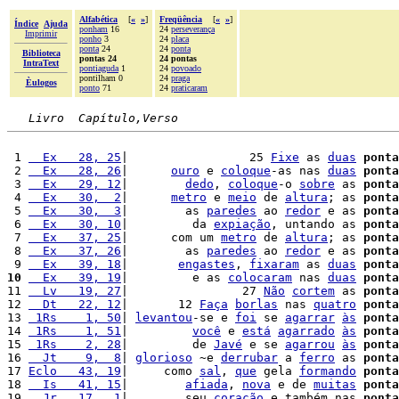
Alfabética
[
«
»
]
Freqüência
[
«
»
]
Índice
Ajuda
ponham
16
24
perseverança
Imprimir
ponho
3
24
placa
ponta
24
24
ponta
Biblioteca
pontas 24
24 pontas
IntraText
pontiaguda
1
24
povoado
pontilham 0
24
praga
Èulogos
ponto
71
24
praticaram
Livro  Capítulo,Verso
 1 
  Ex   28, 25
|                 25 
Fixe
 as 
duas
ponta
 2 
  Ex   28, 26
|      
ouro
 e 
coloque
-as nas 
duas
ponta
 3 
  Ex   29, 12
|        
dedo
, 
coloque
-o 
sobre
 as 
ponta
 4 
  Ex   30,  2
|      
metro
 e 
meio
 de 
altura
; as 
ponta
 5 
  Ex   30,  3
|        as 
paredes
 ao 
redor
 e as 
ponta
 6 
  Ex   30, 10
|         da 
expiação
, untando as 
ponta
 7 
  Ex   37, 25
|      com um 
metro
 de 
altura
; as 
ponta
 8 
  Ex   37, 26
|        as 
paredes
 ao 
redor
 e as 
ponta
 9 
  Ex   39, 18
|       
engastes
, 
fixaram
 as 
duas
ponta
10
  Ex   39, 19
|         e as 
colocaram
 nas 
duas
ponta
11 
  Lv   19, 27
|                27 
Não
cortem
 as 
ponta
12 
  Dt   22, 12
|       12 
Faça
borlas
 nas 
quatro
ponta
13 
 1Rs    1, 50
| 
levantou
-se e 
foi
 se 
agarrar
às
ponta
14 
 1Rs    1, 51
|         
você
 e 
está
agarrado
às
ponta
15 
 1Rs    2, 28
|         de 
Javé
 e se 
agarrou
às
ponta
16 
  Jt    9,  8
| 
glorioso
 ~e 
derrubar
 a 
ferro
 as 
ponta
17 
Eclo   43, 19
|     como 
sal
, 
que
 gela 
formando
ponta
18 
  Is   41, 15
|        
afiada
, 
nova
 e de 
muitas
ponta
19 
  Jr   17,  1
|        seu 
coração
 e também nas 
ponta