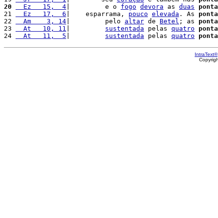
20
  Ez   15,  4
|         e o 
fogo
devora
 as 
duas
ponta
21 
  Ez   17,  6
|    esparrama, 
pouco
elevada
. As 
ponta
22 
  Am    3, 14
|         pelo 
altar
 de 
Betel
; as 
ponta
23 
  At   10, 11
|         
sustentada
 pelas 
quatro
ponta
24 
  At   11,  5
|         
sustentada
 pelas 
quatro
ponta
IntraText®
Copyrig