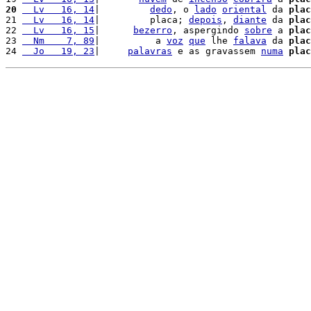
20
  Lv   16, 14
|         
dedo
, o 
lado
oriental
 da 
plac
21 
  Lv   16, 14
|         placa; 
depois
, 
diante
 da 
plac
22 
  Lv   16, 15
|      
bezerro
, aspergindo 
sobre
 a 
plac
23 
  Nm    7, 89
|          a 
voz
que
 lhe 
falava
 da 
plac
24 
  Jo   19, 23
|     
palavras
 e as gravassem 
numa
plac