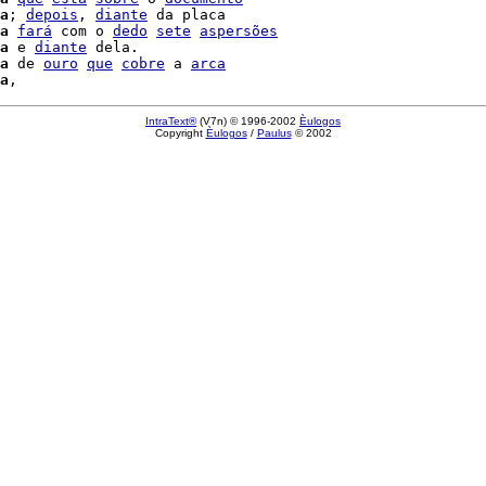
a
; 
depois
, 
diante
 da placa

a
fará
 com o 
dedo
sete
aspersões
a
 e 
diante
 dela.

a
 de 
ouro
que
cobre
 a 
arca
a
IntraText®
(V7n) © 1996-2002
Èulogos
Copyright
Èulogos
/
Paulus
© 2002