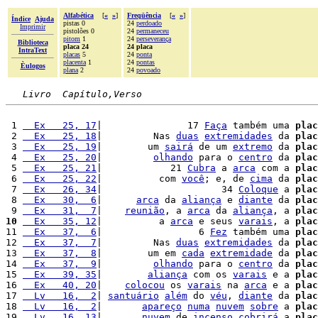
Alfabética
[
«
»
]
Freqüência
[
«
»
]
Índice
Ajuda
pistas 0
24
perdoado
Imprimir
pistolões 0
24
permaneceu
pitom
1
24
perseverança
Biblioteca
placa 24
24 placa
IntraText
placas
5
24
ponta
placenta
1
24
pontas
Èulogos
plana
2
24
povoado
Livro  Capítulo,Verso
 1 
  Ex   25, 17
|               17 
Faça
 também uma 
plac
 2 
  Ex   25, 18
|         Nas 
duas
extremidades
 da 
plac
 3 
  Ex   25, 19
|        um 
sairá
 de um 
extremo
 da 
plac
 4 
  Ex   25, 20
|         
olhando
 para o 
centro
 da 
plac
 5 
  Ex   25, 21
|            21 
Cubra
 a 
arca
 com a 
plac
 6 
  Ex   25, 22
|          com 
você
; e, de 
cima
 da 
plac
 7 
  Ex   26, 34
|                     34 
Coloque
 a 
plac
 8 
  Ex   30,  6
|      
arca
 da 
aliança
 e 
diante
 da 
plac
 9 
  Ex   31,  7
|    
reunião
, a 
arca
 da 
aliança
, a 
plac
10
  Ex   35, 12
|          a 
arca
 e seus 
varais
, a 
plac
11 
  Ex   37,  6
|                 6 
Fez
 também uma 
plac
12 
  Ex   37,  7
|         Nas 
duas
extremidades
 da 
plac
13 
  Ex   37,  8
|        um em 
cada
extremidade
 da 
plac
14 
  Ex   37,  9
|         
olhando
 para o 
centro
 da 
plac
15 
  Ex   39, 35
|        
aliança
 com os 
varais
 e a 
plac
16 
  Ex   40, 20
|    
colocou
 os 
varais
 na 
arca
 e a 
plac
17 
  Lv   16,  2
| 
santuário
além
 do 
véu
, 
diante
 da 
plac
18 
  Lv   16,  2
|       
apareço
numa
nuvem
sobre
 a 
plac
19 
  Lv   16, 13
|       
nuvem
 de 
incenso
cobrirá
 a 
plac