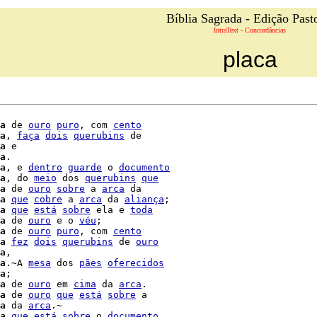
Bíblia Sagrada - Edição Past
IntraText - Concordâncias
placa
a
 de 
ouro
puro
, com 
cento
a
, 
faça
dois
querubins
 de

a
 e

a
.

a
, e 
dentro
guarde
 o 
documento
a
, do 
meio
 dos 
querubins
que
a
 de 
ouro
sobre
 a 
arca
 da

a
que
cobre
 a 
arca
 da 
aliança
;

a
que
está
sobre
 ela e 
toda
a
 de 
ouro
 e o 
véu
;

a
 de 
ouro
puro
, com 
cento
a
fez
dois
querubins
 de 
ouro
a
,

a
.~A 
mesa
 dos 
pães
oferecidos
a
;

a
 de 
ouro
 em 
cima
 da 
arca
.

a
 de 
ouro
que
está
sobre
 a

a
 da 
arca
.~

a
que
está
sobre
 o 
documento