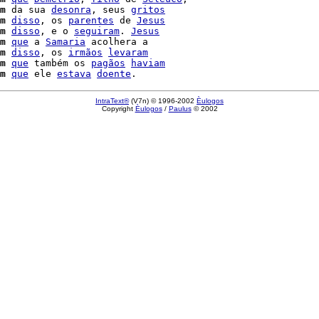
m
 da sua 
desonra
, seus 
gritos
m
disso
, os 
parentes
 de 
Jesus
m
disso
, e o 
seguiram
. 
Jesus
m
que
 a 
Samaria
 acolhera a

m
disso
, os 
irmãos
levaram
m
que
 também os 
pagãos
haviam
m
que
 ele 
estava
doente
IntraText®
(V7n) © 1996-2002
Èulogos
Copyright
Èulogos
/
Paulus
© 2002