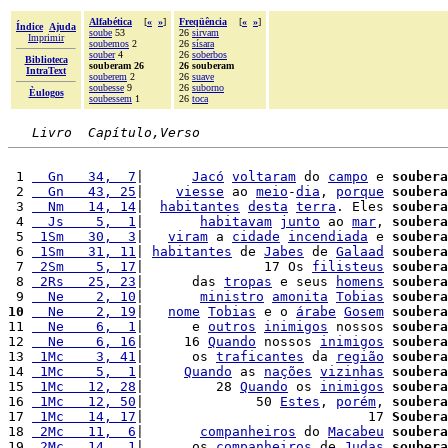
Alfabética
[
«
»
]
Freqüência
[
«
»
]
Índice
Ajuda
soube
53
26
sirvam
Imprimir
soubemos
2
26
sísara
souber
4
26
soberbos
Biblioteca
souberam 26
26 souberam
IntraText
souberem
2
26
suave
soubesse
9
26
suborno
Èulogos
soubessem
1
26
toca
Livro  Capítulo,Verso
 1 
  Gn   34,  7
|      
Jacó
voltaram
 do 
campo
 e 
soubera
 2 
  Gn   43, 25
|    
viesse
 ao 
meio
-
dia
, 
porque
soubera
 3 
  Nm   14, 14
|  
habitantes
desta
terra
. Eles 
soubera
 4 
  Js    5,  1
|       
habitavam
junto
 ao 
mar
, 
soubera
 5 
 1Sm   30,  3
|   
viram
 a 
cidade
incendiada
 e 
soubera
 6 
 1Sm   31, 11
| 
habitantes
 de 
Jabes
 de 
Galaad
soubera
 7 
 2Sm    5, 17
|               17 Os 
filisteus
soubera
 8 
 2Rs   25, 23
|      das 
tropas
 e seus 
homens
soubera
 9 
  Ne    2, 10
|       
ministro
amonita
Tobias
soubera
10
  Ne    2, 19
|   
nome
Tobias
 e o 
árabe
Gosem
soubera
11 
  Ne    6,  1
|      e 
outros
inimigos
 nossos 
soubera
12 
  Ne    6, 16
|     16 
Quando
 nossos 
inimigos
soubera
13 
 1Mc    3, 41
|      os 
traficantes
 da 
região
soubera
14 
 1Mc    5,  1
|     
Quando
 as 
nações
vizinhas
soubera
15 
 1Mc   12, 28
|         28 
Quando
 os 
inimigos
soubera
16 
 1Mc   12, 50
|              50 
Estes
, 
porém
, 
soubera
17 
 1Mc   14, 17
|                            17 
Soubera
18 
 2Mc   11,  6
|       
companheiros
 do 
Macabeu
soubera
19 
 2Mc   14,  1
|      os 
companheiros
 de 
Judas
soubera