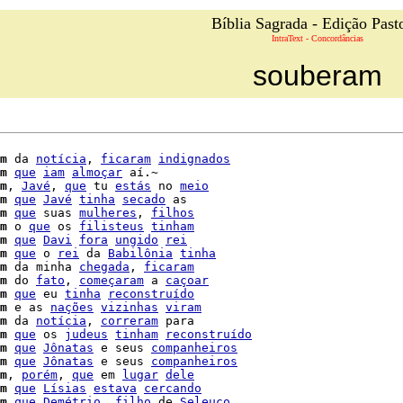
Bíblia Sagrada - Edição Past
IntraText - Concordâncias
souberam
m
 da 
notícia
, 
ficaram
indignados
m
que
iam
almoçar
 aí.~

m
, 
Javé
, 
que
 tu 
estás
 no 
meio
m
que
Javé
tinha
secado
 as

m
que
 suas 
mulheres
, 
filhos
m
 o 
que
 os 
filisteus
tinham
m
que
Davi
fora
ungido
rei
m
que
 o 
rei
 da 
Babilônia
tinha
m
 da minha 
chegada
, 
ficaram
m
 do 
fato
, 
começaram
 a 
caçoar
m
que
 eu 
tinha
reconstruído
m
 e as 
nações
vizinhas
viram
m
 da 
notícia
, 
correram
 para

m
que
 os 
judeus
tinham
reconstruído
m
que
Jônatas
 e seus 
companheiros
m
que
Jônatas
 e seus 
companheiros
m
, 
porém
, 
que
 em 
lugar
dele
m
que
Lísias
estava
cercando
m
que
Demétrio
, 
filho
 de 
Seleuco