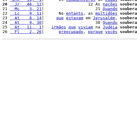
20
  Jr   46, 12
|                  12 As 
nações
soubera
21 
  Mc    3, 21
|                     21 
Quando
soubera
22 
  Lc    9, 11
|      No 
entanto
, as 
multidões
soubera
23 
  At    8, 14
|     
que
estavam
 em 
Jerusalém
, 
soubera
24 
  At    9, 30
|                     30 
Quando
soubera
25 
  At   11,  1
|   
irmãos
que
viviam
 na 
Judéia
soubera
26 
  Fl    2, 26
|      
preocupado
, 
porque
vocês
soubera