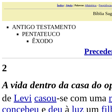
Índice
|
Ajuda
|
Palavras
:
Alfabética
-
Freqüência
Bíblia Sag
ANTIGO TESTAMENTO
PENTATEUCO
ÊXODO
Precede
2
A
vida
dentro
da
casa
do
o
de
Levi
casou
-se com uma
concebeu
e
deu
à
luz
um
fi