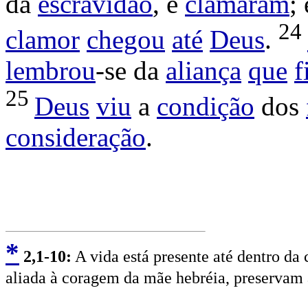
da
escravidão
, e
clamaram
;
24
clamor
chegou
até
Deus
.
lembrou
-se da
aliança
que
f
25
Deus
viu
a
condição
dos
consideração
.
*
2
,1-10:
A vida está presente até dentro da 
aliada à coragem da mãe hebréia, preservam a