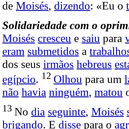
de
Moisés
,
dizendo
: «Eu o
Solidariedade com o oprim
Moisés
cresceu
e
saiu
para
eram
submetidos
a
trabalho
dos seus
irmãos
hebreus
est
12
egípcio
.
Olhou
para um
não
havia
ninguém
,
matou
13
No
dia
seguinte
,
Moisés
brigando
. E
disse
para o
agr