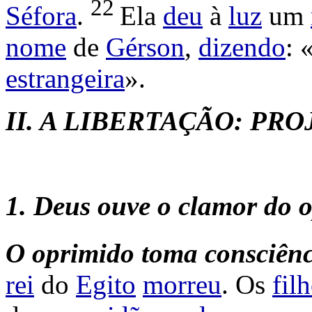
22
Séfora
.
Ela
deu
à
luz
um
nome
de
Gérson
,
dizendo
: 
estrangeira
».
II.
A LIBERTAÇÃO: PRO
1.
Deus ouve o clamor do 
O
oprimido
toma
consciênc
rei
do
Egito
morreu
. Os
fil