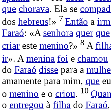
que
chorava
. Ela se
compad
7
dos
hebreus
!»
Então
a
irm
Faraó
: «A
senhora
quer
que
8
criar
este
menino
?»
A
filh
ir
». A
menina
foi
e
chamou
do
Faraó
disse
para a
mulhe
amamente
para mim,
que
eu
10
o
menino
e o
criou
.
Qua
o
entregou
à
filha
do
Faraó