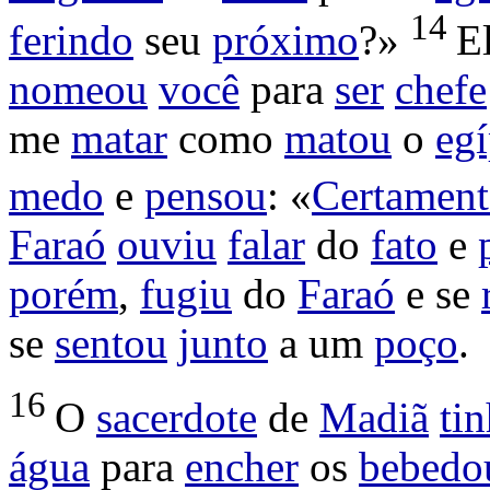
14
ferindo
seu
próximo
?»
E
nomeou
você
para
ser
chefe
me
matar
como
matou
o
egí
medo
e
pensou
: «
Certament
Faraó
ouviu
falar
do
fato
e
porém
,
fugiu
do
Faraó
e se
se
sentou
junto
a um
poço
.
16
O
sacerdote
de
Madiã
ti
água
para
encher
os
bebedo