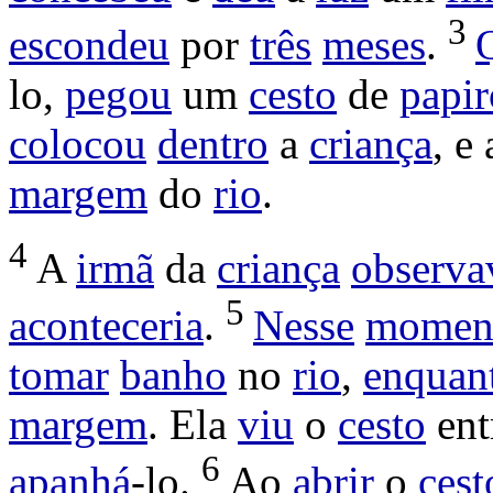
3
escondeu
por
três
meses
.
lo,
pegou
um
cesto
de
papir
colocou
dentro
a
criança
, e
margem
do
rio
.
4
A
irmã
da
criança
observa
5
aconteceria
.
Nesse
momen
tomar
banho
no
rio
,
enquan
margem
. Ela
viu
o
cesto
ent
6
apanhá
-lo.
Ao
abrir
o
cest