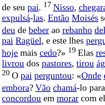
17
de seu
pai
.
Nisso
,
chega
expulsá
-
las
.
Então
Moisés
s
deu
de
beber
ao
rebanho
de
pai
Ragüel
, e este lhes
perg
19
hoje
mais
cedo
?»
Elas
re
livrou
dos
pastores
,
tirou
ág
20
O
pai
perguntou
: «
Onde
embora
?
Vão
chamá
-lo par
concordou
em
morar
com el