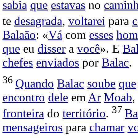
sabia
que
estavas
no
camin
te
desagrada
,
voltarei
para
c
Balaão
: «
Vá
com
esses
hom
que
eu
disser
a
você
». E
Ba
chefes
enviados
por
Balac
.
36
Quando
Balac
soube
que
encontro
dele
em
Ar
Moab
37
fronteira
do
território
.
Ba
mensageiros
para
chamar
v