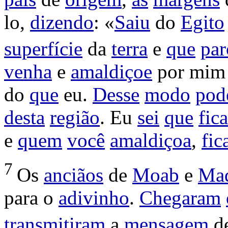
lo,
dizendo
: «
Saiu
do
Egito
superfície
da
terra
e
que
par
venha
e
amaldiçoe
por mi
do
que
eu.
Desse
modo
pod
desta
região
. Eu
sei
que
fica
e
quem
você
amaldiçoa
,
fic
7
Os
anciãos
de
Moab
e
Ma
para o
adivinho
.
Chegaram
transmitiram
a
mensagem
d