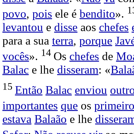
1
povo
,
pois
ele é
bendito
».
levantou
e
disse
aos
chefes
para a sua
terra
,
porque
Jav
14
vocês
».
Os
chefes
de
Mo
Balac
e lhe
disseram
: «
Bala
15
Então
Balac
enviou
outr
importantes
que
os
primeir
estava
Balaão
e lhe
dissera