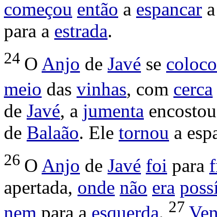
começou
então
a
espancar
para a
estrada
.
24
O
Anjo
de
Javé
se
coloc
meio
das
vinhas
, com
cerca
de
Javé
, a
jumenta
encostou
de
Balaão
. Ele
tornou
a
esp
26
O
Anjo
de
Javé
foi
para
f
apertada
,
onde
não
era
poss
27
nem
para a
esquerda
.
Ve