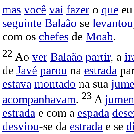
mas
você
vai
fazer
o
que
eu
seguinte
Balaão
se
levantou
com os
chefes
de
Moab
.
22
Ao
ver
Balaão
partir
, a
ir
de
Javé
parou
na
estrada
pa
estava
montado
na sua
jume
23
acompanhavam
.
A
jumen
estrada
e com a
espada
des
desviou
-se da
estrada
e se
d