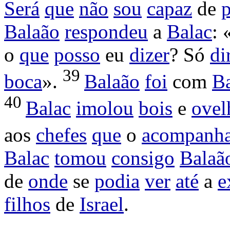
Será
que
não
sou
capaz
de
Balaão
respondeu
a
Balac
:
o
que
posso
eu
dizer
? Só
di
39
boca
».
Balaão
foi
com
B
40
Balac
imolou
bois
e
ovel
aos
chefes
que
o
acompanh
Balac
tomou
consigo
Balaã
de
onde
se
podia
ver
até
a
e
filhos
de
Israel
.