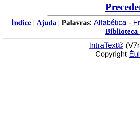
Precede
Índice
|
Ajuda
|
Palavras
:
Alfabética
-
F
Biblioteca
IntraText®
(V7n
Copyright
Èu