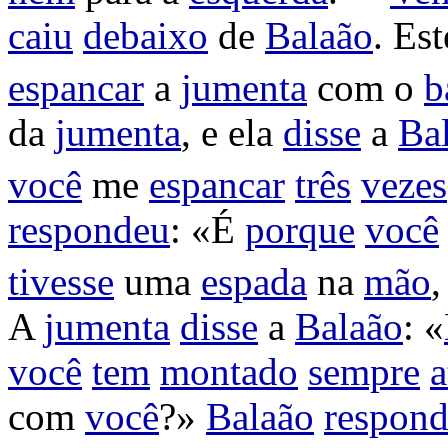
caiu
debaixo
de
Balaão
. Es
espancar
a
jumenta
com o
b
da
jumenta
, e ela
disse
a
Ba
você
me
espancar
três
vezes
respondeu
: «É
porque
você
tivesse
uma
espada
na
mão
,
A
jumenta
disse
a
Balaão
: «
você
tem
montado
sempre
a
com
você
?»
Balaão
respon