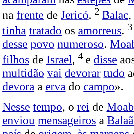
2
na
frente
de
Jericó
.
Balac
tinha
tratado
os
amorreus
.
desse
povo
numeroso
.
Moa
4
filhos
de
Israel
,
e
disse
ao
multidão
vai
devorar
tudo
a
devora
a
erva
do
campo
».
Nesse
tempo
, o
rei
de
Moab
enviou
mensageiros
a
Balaã
país
de
origem
,
às
margens