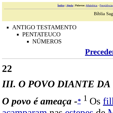
Índice
|
Ajuda
|
Palavras
:
Alfabética
-
Freqüência
Bíblia Sag
ANTIGO TESTAMENTO
PENTATEUCO
NÚMEROS
Precede
22
III. O
POVO DIANTE DA
1
O
povo
é
ameaça -
Os
fi
*
acamparam
nas
estepes
de