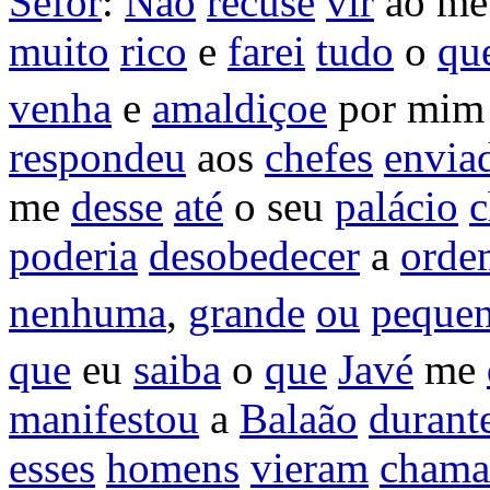
Sefor
:
Não
recuse
vir
ao m
muito
rico
e
farei
tudo
o
qu
venha
e
amaldiçoe
por mi
respondeu
aos
chefes
envia
me
desse
até
o seu
palácio
c
poderia
desobedecer
a
orde
nenhuma
,
grande
ou
peque
que
eu
saiba
o
que
Javé
me
manifestou
a
Balaão
durant
esses
homens
vieram
chama