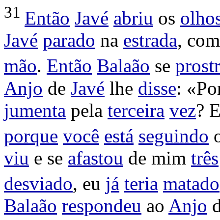
31
Então
Javé
abriu
os
olho
Javé
parado
na
estrada
, co
mão
.
Então
Balaão
se
prost
Anjo
de
Javé
lhe
disse
: «Po
jumenta
pela
terceira
vez
? 
porque
você
está
seguindo
viu
e se
afastou
de mim
três
desviado
, eu
já
teria
matado
Balaão
respondeu
ao
Anjo