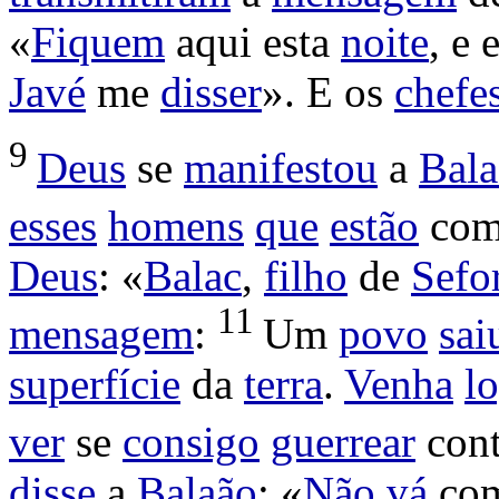
«
Fiquem
aqui esta
noite
, e 
Javé
me
disser
». E os
chefe
9
Deus
se
manifestou
a
Bala
esses
homens
que
estão
co
Deus
: «
Balac
,
filho
de
Sefo
11
mensagem
:
Um
povo
sai
superfície
da
terra
.
Venha
l
ver
se
consigo
guerrear
cont
disse
a
Balaão
: «
Não
vá
com