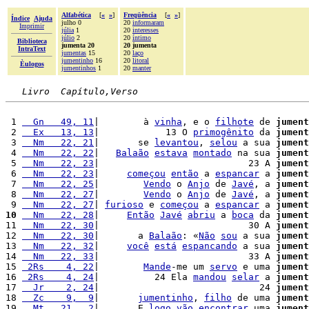
Alfabética
[
«
»
]
Freqüência
[
«
»
]
Índice
Ajuda
julho 0
20
informaram
Imprimir
júlia
1
20
interesses
júlio
2
20
íntimo
Biblioteca
jumenta 20
20 jumenta
IntraText
jumentas
15
20
laço
jumentinho
16
20
litoral
Èulogos
jumentinhos
1
20
manter
Livro  Capítulo,Verso
 1 
  Gn   49, 11
|        à 
vinha
, e o 
filhote
 de 
jument
 2 
  Ex   13, 13
|            13 O 
primogênito
 da 
jument
 3 
  Nm   22, 21
|       se 
levantou
, 
selou
 a sua 
jument
 4 
  Nm   22, 22
|   
Balaão
estava
montado
 na sua 
jument
 5 
  Nm   22, 23
|                           23 A 
jument
 6 
  Nm   22, 23
|     
começou
então
 a 
espancar
 a 
jument
 7 
  Nm   22, 25
|        
Vendo
 o 
Anjo
 de 
Javé
, a 
jument
 8 
  Nm   22, 27
|        
Vendo
 o 
Anjo
 de 
Javé
, a 
jument
 9 
  Nm   22, 27
| 
furioso
 e 
começou
 a 
espancar
 a 
jument
10
  Nm   22, 28
|     
Então
Javé
abriu
 a 
boca
 da 
jument
11 
  Nm   22, 30
|                           30 A 
jument
12 
  Nm   22, 30
|       a 
Balaão
: «
Não
sou
 a sua 
jument
13 
  Nm   22, 32
|     
você
está
espancando
 a sua 
jument
14 
  Nm   22, 33
|                           33 A 
jument
15 
 2Rs    4, 22
|        
Mande
-me um 
servo
 e uma 
jument
16 
 2Rs    4, 24
|          24 Ela 
mandou
selar
 a 
jument
17 
  Jr    2, 24
|                             24 
jument
18 
  Zc    9,  9
|       
jumentinho
, 
filho
 de uma 
jument
19 
  Mt   21,  2
|       E 
logo
vão
encontrar
 uma 
jument