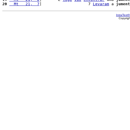
20
  Mt   21,  7
|                    7 
Levaram
 a 
jument
IntraText®
Copyrig