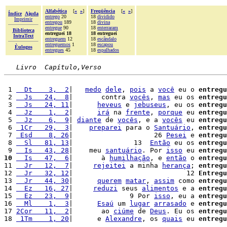
Alfabética
[
«
»
]
Freqüência
[
«
»
]
Índice
Ajuda
entrego
20
18
dividido
Imprimir
entregou
189
18
divina
entregue
90
18
enterraram
Biblioteca
entreguei 18
18 entreguei
IntraText
entreguem
12
18
escândalo
entreguemos
1
18
escapou
Èulogos
entregues
45
18
espalhados
Livro  Capítulo,Verso
 1 
  Dt    3,  2
|   
medo
dele
, 
pois
 a 
você
 eu o 
entregu
 2 
  Js   24,  8
|       contra 
vocês
, 
mas
 eu os 
entregu
 3 
  Js   24, 11
|      
heveus
 e 
jebuseus
, eu os 
entregu
 4 
  Jz    1,  2
|      
irá
 na 
frente
, 
porque
 eu 
entregu
 5 
  Jz    6,  9
| 
diante
 de 
vocês
, e a 
vocês
 eu 
entregu
 6 
 1Cr   29,  3
|    
preparei
 para o 
Santuário
, 
entregu
 7 
 Esd    8, 26
|                    26 
Pesei
 e 
entregu
 8 
  Sl   81, 13
|               13  
Então
 eu os 
entregu
 9 
  Is   43, 28
|    meu 
santuário
. Por 
isso
 eu 
entregu
10
  Is   47,  6
|       à 
humilhação
, e 
então
 o 
entregu
11 
  Jr   12,  7
|     
rejeitei
 a minha 
herança
; 
entregu
12 
  Jr   32, 12
|                            12 
Entregu
13 
  Jr   44, 30
|      
querem
matar
, 
assim
 como 
entregu
14 
  Ez   16, 27
|     
reduzi
 seus 
alimentos
 e a 
entregu
15 
  Ez   23,  9
|              9 Por 
isso
, eu a 
entregu
16 
  Ml    1,  3
|      
Esaú
 um 
lugar
arrasado
 e 
entregu
17 
2Cor   11,  2
|       ao 
ciúme
 de 
Deus
. Eu os 
entregu
18 
 1Tm    1, 20
|      e 
Alexandre
, os 
quais
 eu 
entregu