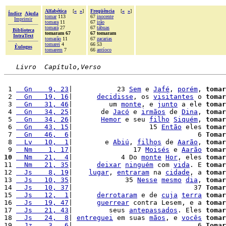
Alfabética
[
«
»
]
Freqüência
[
«
»
]
Índice
Ajuda
tomar
113
67
inocente
Imprimir
tomara
11
67
irão
tomará
27
67
tábuas
Biblioteca
tomaram 67
67 tomaram
IntraText
tomarão
11
67
zacarias
tomarei
4
66 53
Èulogos
tomarem
7
66
antíoco
Livro  Capítulo,Verso
 1 
  Gn    9, 23
|           23 
Sem
 e 
Jafé
, 
porém
, 
tomar
 2 
  Gn   19, 16
|      
decidisse
, os 
visitantes
 o 
tomar
 3 
  Gn   31, 46
|         um 
monte
, e 
junto
 a ele 
tomar
 4 
  Gn   34, 25
|       de 
Jacó
 e 
irmãos
 de 
Dina
, 
tomar
 5 
  Gn   34, 26
|       
Hemor
 e seu 
filho
Siquém
, 
tomar
 6 
  Gn   43, 15
|                   15 
Então
 eles 
tomar
 7 
  Gn   46,  6
|                               6 
Tomar
 8 
  Lv   10,  1
|        e 
Abiú
, 
filhos
 de 
Aarão
, 
tomar
 9 
  Nm    1, 17
|               17 
Moisés
 e 
Aarão
tomar
10
  Nm   21,  4
|            4 Do 
monte
Hor
, eles 
tomar
11 
  Nm   21, 35
|      
deixar
ninguém
 com 
vida
. E 
tomar
12 
  Js    8, 19
|    
lugar
, 
entraram
 na 
cidade
, a 
tomar
13 
  Js   10, 35
|             35 
Nesse
mesmo
dia
, 
tomar
14 
  Js   10, 37
|                              37 
Tomar
15 
  Js   12,  1
|      
derrotaram
 e de 
cuja
terra
tomar
16 
  Js   19, 47
|      
guerrear
 contra Lesem, e a 
tomar
17 
  Js   21, 43
|         seus 
antepassados
. Eles 
tomar
18 
  Js   24,  8
| 
entreguei
 em suas 
mãos
, e 
vocês
tomar
19 
  Jz    3,  6
|                               6 
Tomar