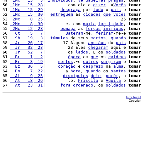
49 
 1Mc   15,  3
| 
indivíduos
, 
verdadeiras
pragas
, 
tomar
50
 1Mc   15, 28
|         com ele e 
dizer
: «
Vocês
tomar
51 
 1Mc   15, 29
|      
desgraça
 por 
todo
 o 
país
 e 
tomar
52 
 1Mc   15, 30
|  
entreguem
 as 
cidades
que
vocês
tomar
53 
 2Mc    8, 25
|                              25 
Tomar
54 
 2Mc    8, 30
|        e, com 
muita
facilidade
, 
tomar
55 
 2Mc   12, 28
|      
esmaga
 as 
forças
inimigas
, 
tomar
56 
  Ct    5,  7
|        
Bateram
-me, 
feriram
-me~e 
tomar
57 
  Sb   19,  3
|  
túmulos
 de seus 
mortos
, 
quando
tomar
58 
  Jr   26, 17
|       17 Alguns 
anciãos
 do 
país
tomar
59 
  Jr   32, 23
|         23 Eles 
chegaram
 aqui e 
tomar
60
  Jr   52,  7
|         os 
lados
. E os 
soldados
tomar
61 
  Br    1,  2
|         
época
 em 
que
 os 
caldeus
tomar
62 
  Br    3, 19
|     
mortos
,~e 
outros
surgiram
 e 
tomar
63 
  Ez   36,  5
|     
coração
 e 
desprezo
 na 
alma
, 
tomar
64 
  Dn    7, 22
|        a 
hora
, 
quando
 os 
santos
tomar
65 
  At    9, 25
|       
discípulos
dele
, 
porém
, o 
tomar
66 
  At   18, 26
|         lo, 
Priscila
 e 
Áquila
 o 
tomar
67 
  At   23, 31
|      
fora
ordenado
, os 
soldados
tomar
IntraText®
Copyrig