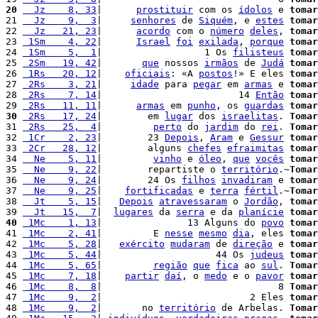
20
  Jz    8, 33
|      
prostituir
 com os 
ídolos
 e 
tomar
21 
  Jz    9,  3
|     
senhores
 de 
Siquém
, e 
estes
tomar
22 
  Jz   21, 23
|      
acordo
 com o 
número
deles
, 
tomar
23 
 1Sm    4, 22
|      
Israel
foi
exilada
, 
porque
tomar
24 
 1Sm    5,  1
|                  1 Os 
filisteus
tomar
25 
 2Sm   19, 42
|       
que
 nossos 
irmãos
 de 
Judá
tomar
26 
 1Rs   20, 12
|    
oficiais
: «A 
postos
!» E eles 
tomar
27 
 2Rs    3, 21
|     
idade
 para 
pegar
 em 
armas
 e 
tomar
28 
 2Rs    7, 14
|                        14 
Então
tomar
29 
 2Rs   11, 11
|      
armas
 em 
punho
, os 
guardas
tomar
30
 2Rs   17, 24
|        em 
lugar
 dos 
israelitas
. 
Tomar
31 
 2Rs   25,  4
|         
perto
 do 
jardim
 do 
rei
. 
Tomar
32 
 1Cr    2, 23
|        23 
Depois
, 
Aram
 e 
Gessur
tomar
33 
 2Cr   28, 12
|        alguns 
chefes
efraimitas
tomar
34 
  Ne    5, 11
|         
vinho
 e 
óleo
, 
que
vocês
tomar
35 
  Ne    9, 22
|        repartiste o 
território
.~
Tomar
36 
  Ne    9, 24
|        24 Os 
filhos
invadiram
 e 
tomar
37 
  Ne    9, 25
|    
fortificadas
 e 
terra
fértil
.~
Tomar
38 
  Jt    5, 15
|   
Depois
atravessaram
 o 
Jordão
, 
tomar
39 
  Jt   15,  7
|  
lugares
 da 
serra
 e da 
planície
tomar
40
 1Mc    1, 13
|               13 Alguns do 
povo
tomar
41 
 1Mc    2, 41
|         E 
nesse
mesmo
dia
, eles 
tomar
42 
 1Mc    5, 28
|   
exército
mudaram
 de 
direção
 e 
tomar
43 
 1Mc    5, 44
|                    44 Os 
judeus
tomar
44 
 1Mc    5, 65
|         
região
que
fica
 ao 
sul
. 
Tomar
45 
 1Mc    7, 18
|    
partir
daí
, o 
medo
 e o 
pavor
tomar
46 
 1Mc    8,  8
|                               8 
Tomar
47 
 1Mc    9,  2
|                          2 Eles 
tomar
48 
 1Mc    9,  2
|       no 
território
 de Arbelas. 
Tomar