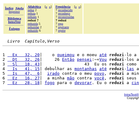
Alfabética
[
«
»
]
Freqüência
[
«
»
]
Índice
Ajuda
reduz
2
7
reconhecido
Imprimir
reduza
1
7
reconheço
reduzes
1
7
reconstruídas
Biblioteca
reduzi 7
7 reduzi
IntraText
reduzida
5
7
rega
reduzidas
2
7
rejeitaste
Èulogos
reduzido
6
7
rejeite
Livro  Capítulo,Verso
1 
  Ex   32, 20
|    o 
queimou
 e o moeu 
até
reduzi
-lo a 
2 
  Dt   32, 26
|     26 
Então
pensei
:~«
Vou
reduzi
-los a
3 
  Sl   18, 43
|                 43  Eu os 
reduzi
 como 
4 
  Is   41, 15
| debulhar as 
montanhas
até
reduzi
-
las
 a
5 
  Is   47,  6
|  
irado
 contra o meu 
povo
, 
reduzi
 a min
6 
  Ez   16, 27
|  a minha 
mão
 contra 
você
, 
reduzi
 seus 
7 
  Ez   28, 18
| 
fogo
 para o 
devorar
. Eu o 
reduzi
 a 
cin
IntraText®
Copyrig