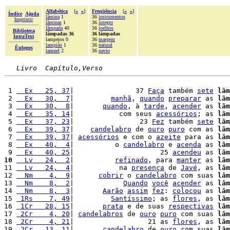
Alfabética
[
«
»
]
Freqüência
[
«
»
]
Índice
Ajuda
lâmina
1
36
instrumentos
Imprimir
lâminas
1
36
íntegro
lâmpada
40
36
joelhos
Biblioteca
lâmpadas 36
36 lâmpadas
IntraText
lampejos 0
36
margem
lampião
1
36
natural
Èulogos
lamuel
2
36
navio
Livro  Capítulo,Verso
 1 
  Ex   25, 37
|               37 
Faça
 também 
sete
lâm
 2 
  Ex   30,  7
|         
manhã
, 
quando
preparar
 as 
lâm
 3 
  Ex   30,  8
|       
quando
, à 
tarde
, 
acender
 as 
lâm
 4 
  Ex   35, 14
|           com seus 
acessórios
; as 
lâm
 5 
  Ex   37, 23
|                23 
Fez
 também 
sete
lâm
 6 
  Ex   39, 37
|    
candelabro
 de 
ouro
puro
 com as 
lâm
 7 
  Ex   39, 37
| 
acessórios
 e com o 
azeite
 para as 
lâm
 8 
  Ex   40,  4
|          o 
candelabro
 e 
acenda
 as 
lâm
 9 
  Ex   40, 25
|                     25 
acendeu
 as 
lâm
10
  Lv   24,  2
|          
refinado
, para 
manter
 as 
lâm
11 
  Lv   24,  4
|           na 
presença
 de 
Javé
, as 
lâm
12 
  Nm    4,  9
|      
cobrir
 o 
candelabro
 com suas 
lâm
13 
  Nm    8,  2
|            
Quando
você
acender
 as 
lâm
14 
  Nm    8,  3
|       
Aarão
assim
fez
: 
colocou
 as 
lâm
15 
 1Rs    7, 49
|         
Santíssimo
; as 
flores
, as 
lâm
16 
 1Cr   28, 15
|       
prata
 e de suas 
respectivas
lâm
17 
 2Cr    4, 20
| 
candelabros
 de 
ouro
puro
 com suas 
lâm
18 
 2Cr    4, 21
|                  21 as 
flores
, as 
lâm
19 
 2Cr   13, 11
|       
candelabro
 de 
ouro
 com suas 
lâm