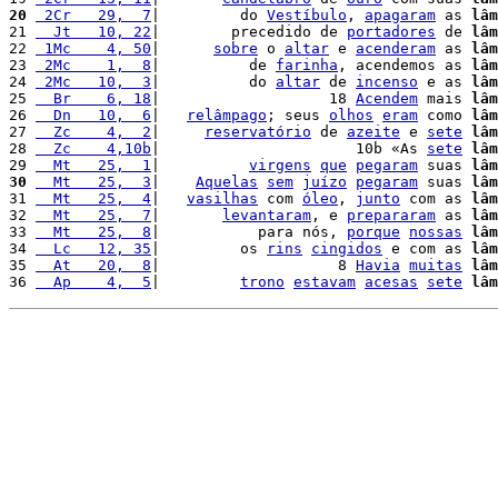
20
 2Cr   29,  7
|         do 
Vestíbulo
, 
apagaram
 as 
lâm
21 
  Jt   10, 22
|        precedido de 
portadores
 de 
lâm
22 
 1Mc    4, 50
|      
sobre
 o 
altar
 e 
acenderam
 as 
lâm
23 
 2Mc    1,  8
|          de 
farinha
, acendemos as 
lâm
24 
 2Mc   10,  3
|          do 
altar
 de 
incenso
 e as 
lâm
25 
  Br    6, 18
|                   18 
Acendem
 mais 
lâm
26 
  Dn   10,  6
|   
relâmpago
; seus 
olhos
eram
 como 
lâm
27 
  Zc    4,  2
|     
reservatório
 de 
azeite
 e 
sete
lâm
28 
  Zc    4,10b
|                      10b «As 
sete
lâm
29 
  Mt   25,  1
|          
virgens
que
pegaram
 suas 
lâm
30
  Mt   25,  3
|    
Aquelas
sem
juízo
pegaram
 suas 
lâm
31 
  Mt   25,  4
|   
vasilhas
 com 
óleo
, 
junto
 com as 
lâm
32 
  Mt   25,  7
|       
levantaram
, e 
prepararam
 as 
lâm
33 
  Mt   25,  8
|           para nós, 
porque
nossas
lâm
34 
  Lc   12, 35
|         os 
rins
cingidos
 e com as 
lâm
35 
  At   20,  8
|                    8 
Havia
muitas
lâm
36 
  Ap    4,  5
|         
trono
estavam
acesas
sete
lâm