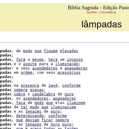
Bíblia Sagrada - Edição Past
IntraText - Concordâncias
lâmpadas
padas
, de 
modo
que
fiquem
elevadas
padas
;

padas
, 
fará
 o 
mesmo
. 
Será
 um 
incenso
padas
 e o 
azeite
 para a 
iluminação
;

padas
: e seus 
acendedores
 e 
apagadores
padas
 em 
ordem
, com seus 
acessórios
padas
;

padas
.

padas
 na 
presença
 de 
Javé
, 
conforme
padas
sempre
acesas
.

padas
sobre
 o 
candelabro
 de 
ouro
padas
, os 
acendedores
, 
apagadores
padas
, 
faça
 de 
modo
que
 elas 
iluminem
padas
 de 
tal
modo
que
iluminassem
padas
 e as 
tenazes
 de 
ouro
;

padas
, 
determinando
, 
conforme
padas
, 
que
deviam
ficar
sempre
padas
 e as 
tenazes
 de 
ouro
puro
;

padas
, 
que
 é 
aceso
todas
 as 
tardes