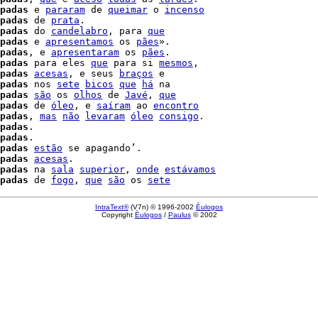
padas
 e 
pararam
 de 
queimar
 o 
incenso
padas
 de 
prata
.

padas
 do 
candelabro
, para 
que
padas
 e 
apresentamos
 os 
pães
».

padas
, e 
apresentaram
 os 
pães
.

padas
 para eles 
que
 para si 
mesmos
,

padas
acesas
, e seus 
braços
 e

padas
 nos 
sete
bicos
que
há
 na

padas
são
 os 
olhos
 de 
Javé
, 
que
padas
 de 
óleo
, e 
saíram
 ao 
encontro
padas
, 
mas
não
levaram
óleo
consigo
.

padas
.

padas
.

padas
estão
 se apagando’.

padas
acesas
.

padas
 na 
sala
superior
, 
onde
estávamos
padas
 de 
fogo
, 
que
são
 os 
sete
IntraText®
(V7n) © 1996-2002
Èulogos
Copyright
Èulogos
/
Paulus
© 2002