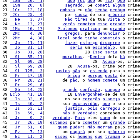
19 
 1Sm   20,  1
|         
que
foi
que
 eu 
fiz
? 
Que
crime
20
 1Sm   20,  8
|        
sagrado
. Se 
cometi
algum
crime
21 
 1Cr   12, 18
|      
embora
 eu 
não
tenha
nenhum
crime
22 
 2Cr   25,  4
|        por 
causa
 de seu 
próprio
crime
23 
  Ne    3, 37
|        
Não
tires
 da tua 
vista
 o 
crime
24 
  Ne   13, 27
|       
vocês
cometem
esse
grande
crime
25 
 1Mc   16, 17
|     
Ptolomeu
praticou
 um 
grande
crime
26 
 2Mc    4, 36
|        
gregos
, para 
denunciar
 o 
crime
27 
 2Mc    4, 38
|     
local
onde
tinha
cometido
 o 
crime
28 
  Jo   11, 11
|        
fazer
esforço
discerne
 o 
crime
29 
  Jo   31, 11
|          
seria
 um 
escândalo
, um 
crime
30
  Jo   31, 28
|                28 
Isso
seria
 um 
crime
31 
  Sl   55, 11
|       
muralhas
. ~
Dentro
 dela 
há
crime
32 
  Sl   69, 28
|                   28  
Acusa
-os, 
crime
33 
  Sl   69, 28
|         28  
Acusa
-os, crime por 
crime
34 
  Sl  125,  3
|    
justos
não
 se 
estenda
 para o 
crime
35 
  Pr   17, 19
|         
briga
 é 
porque
gosta
 de 
crime
36 
  Pr   28, 21
|       de 
pão
, o 
homem
comete
 um 
crime
37 
  Pr   29,  6
|                             6 O 
crime
38 
  Sb   14, 25
|       
grande
confusão
, 
sangue
 e 
crime
39 
Eclo   41, 18
|         18 
Envergonhem
-se de um 
crime
40
  Is   32,  6
|        no seu 
coração
planeja
 o 
crime
41 
  Is   40,  2
|       sua 
escravidão
, 
que
 o seu 
crime
42 
  Is   53, 11
|        
justiça
, 
pois
carregou
 o 
crime
43 
  Is   59,  4
|       
não
 é 
verdade
; concebem o 
crime
44 
  Jr    9,  2
|   
verdade
. 
Pois
 eles 
saem
 de um 
crime
45 
  Jr   26, 19
|  
estamos
 para 
cometer
 um 
grande
crime
46 
  Jr   51,  6
|     
quem
puder
! 
Não
morram
 pelo 
crime
47 
  Ez    7, 13
|       um 
pagará
 por seu 
próprio
crime
48 
  Ez   11,  2
|    
esses
 os 
homens
que
tramam
 o 
crime