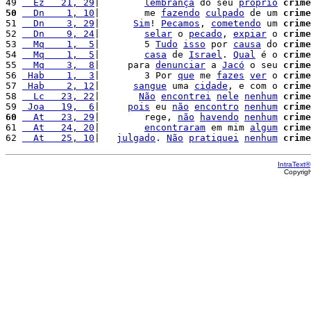
49 
  Ez   21, 29
|        
lembrança
 do seu 
próprio
crime
50
  Dn    1, 10
|        me 
fazendo
culpado
 de um 
crime
51 
  Dn    3, 29
|      
Sim
! 
Pecamos
, 
cometendo
 um 
crime
52 
  Dn    9, 24
|        
selar
 o 
pecado
, 
expiar
 o 
crime
53 
  Mq    1,  5
|        5 
Tudo
isso
 por 
causa
 do 
crime
54 
  Mq    1,  5
|        
casa
 de 
Israel
. 
Qual
 é o 
crime
55 
  Mq    3,  8
|     para 
denunciar
 a 
Jacó
 o seu 
crime
56 
 Hab    1,  3
|        3 Por 
que
 me 
fazes
ver
 o 
crime
57 
 Hab    2, 12
|      
sangue
 uma 
cidade
, e com o 
crime
58 
  Lc   23, 22
|       
Não
encontrei
nele
nenhum
crime
59 
 Joa   19,  6
|     
pois
 eu 
não
encontro
nenhum
crime
60
  At   23, 29
|        rege, 
não
havendo
nenhum
crime
61 
  At   24, 20
|        
encontraram
 em mim 
algum
crime
62 
  At   25, 10
|   
julgado
. 
Não
pratiquei
nenhum
crime
IntraText®
Copyrig