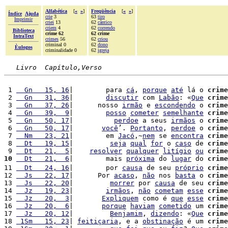
Alfabética
[
«
»
]
Freqüência
[
«
»
]
Índice
Ajuda
crie
3
63
tiro
Imprimir
criei
13
62
cântico
criem
4
62
correndo
Biblioteca
crime 62
62 crime
IntraText
crimes
56
62
criou
criminal 0
62
dono
Èulogos
criminalidade 0
62
igreja
Livro  Capítulo,Verso
 1 
  Gn   15, 16
|        para 
cá
, 
porque
até
 lá o 
crime
 2 
  Gn   31, 36
|        
discutir
 com 
Labão
: «
Que
crime
 3 
  Gn   37, 26
|      nosso 
irmão
 e 
escondendo
 o 
crime
 4 
  Gn   39,  9
|        
posso
cometer
semelhante
crime
 5 
  Gn   50, 17
|          
perdoe
 a seus 
irmãos
 o 
crime
 6 
  Gn   50, 17
|       
você
’. 
Portanto
, 
perdoe
 o 
crime
 7 
  Nm   23, 21
|        em 
Jacó
,~
nem
 se 
encontra
crime
 8 
  Dt   19, 15
|         
seja
qual
for
 o 
caso
 de 
crime
 9 
  Dt   21,  5
|    
resolver
qualquer
litígio
ou
crime
10
  Dt   21,  6
|        mais 
próxima
 do 
lugar
 do 
crime
11 
  Dt   24, 16
|        por 
causa
 de seu 
próprio
crime
12 
  Js   22, 17
|      Por 
acaso
, 
não
 nos 
basta
 o 
crime
13 
  Js   22, 20
|         
morrer
 por 
causa
 de seu 
crime
14 
  Jz   19, 23
|        
irmãos
, 
não
cometam
esse
crime
15 
  Jz   20,  3
|       
Expliquem
 como é 
que
esse
crime
16 
  Jz   20,  6
|       
porque
haviam
cometido
 um 
crime
17 
  Jz   20, 12
|         
Benjamim
, 
dizendo
: «
Que
crime
18 
 1Sm   15, 23
| 
feitiçaria
, e a 
obstinação
 é um 
crime