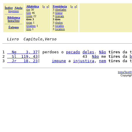
Alfabética
[
«
»
]
Freqüência
[
«
»
]
Índice
Ajuda
tire
30
3
tiberíades
Imprimir
tirei
46
3
tirasse
tirem
22
3
tiravam
Biblioteca
tires 3
3 tires
IntraText
tirias
1
3
títulos
tiriateus
1
3
tocados
Èulogos
tírio
1
3
tocamos
Livro  Capítulo,Verso
1 
  Ne    3, 37
| perdoes o 
pecado
deles
. 
Não
tires
 da t
2 
  Sl  119, 43
|                  43  
Não
 me 
tires
 da 
b
3 
  Jr   18, 23
|     
impune
 a 
injustiça
, 
nem
tires
 da t
IntraText®
Copyrig