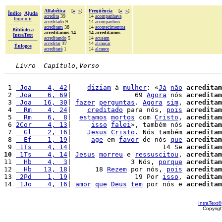
Alfabética
[
«
»
]
Freqüência
[
«
»
]
Índice
Ajuda
acredita
39
14
acompanhava
Imprimir
acreditado
9
14
acompanhou
acreditam
38
14
acontecimentos
Biblioteca
acreditamos 14
14 acreditamos
IntraText
acreditando
5
14
acusam
acreditar
37
14
alcançar
Èulogos
acreditará
1
14
alcance
Livro  Capítulo,Verso
 1 
 Joa    4, 42
|    
diziam
 à 
mulher
: «
Já
não
acreditam
 2 
 Joa    6, 69
|                69 
Agora
 nós 
acreditam
 3 
 Joa   16, 30
| 
fazer
perguntas
. 
Agora
sim
, 
acreditam
 4 
  Rm    4, 24
|    
creditado
 para nós, 
pois
acreditam
 5 
  Rm    6,  8
|  
estamos
mortos
 com 
Cristo
, 
acreditam
 6 
2Cor    4, 13
|     
isso
falei
», também nós 
acreditam
 7 
  Gl    2, 16
|    
Jesus
Cristo
. Nós também 
acreditam
 8 
  Ef    1, 19
|     
age
 em 
favor
 de nós 
que
acreditam
 9 
 1Ts    4, 14
|                       14 Se 
acreditam
10
 1Ts    4, 14
| 
Jesus
morreu
 e 
ressuscitou
, 
acreditam
11 
  Hb    4,  3
|               3 Nós, 
porque
acreditam
12 
  Hb   13, 18
|      18 
Rezem
 por nós, 
pois
acreditam
13 
 2Pd    1, 19
|                19 Por 
isso
, 
acreditam
14 
 1Jo    4, 16
| 
amor
que
Deus
tem
 por nós e 
acreditam
IntraText®
Copyrig