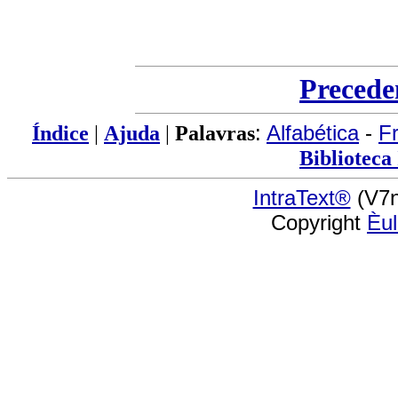
Precede
Índice
|
Ajuda
|
Palavras
:
Alfabética
-
F
Biblioteca
IntraText®
(V7n
Copyright
Èu