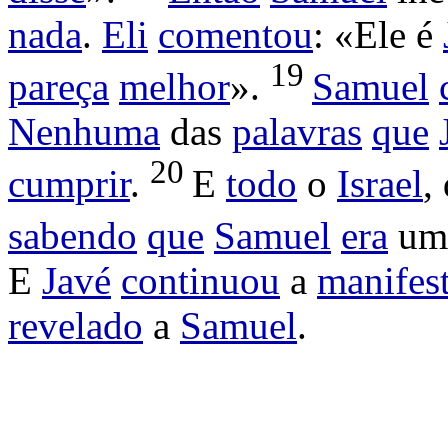
nada
.
Eli
comentou
: «Ele é
19
pareça
melhor
».
Samuel
Nenhuma
das
palavras
que
20
cumprir
.
E
todo
o
Israel
,
sabendo
que
Samuel
era
u
E
Javé
continuou
a
manifest
revelado
a
Samuel
.