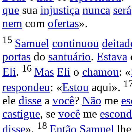
que
sua
injustiça
nunca
será
nem
com
ofertas
».
15
Samuel
continuou
deitad
portas
do
santuário
.
Estava
16
Eli
.
Mas
Eli
o
chamou
: «
1
respondeu
: «
Estou
aqui».
ele
disse
a
você
?
Não
me
es
castigue
, se
você
me
escond
18
disse
».
Então
Samuel
lh