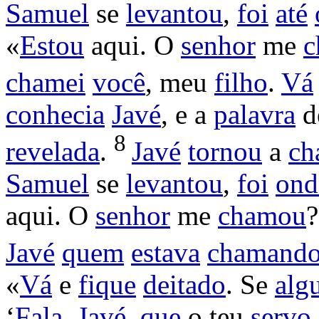
Samuel
se
levantou
,
foi
até
«
Estou
aqui. O
senhor
me
c
chamei
você
, meu
filho
.
Vá
conhecia
Javé
, e a
palavra
d
8
revelada
.
Javé
tornou
a
ch
Samuel
se
levantou
,
foi
ond
aqui. O
senhor
me
chamou
Javé
quem
estava
chamand
«
Vá
e
fique
deitado
. Se
alg
‘
Fala
,
Javé
,
que
o teu
servo