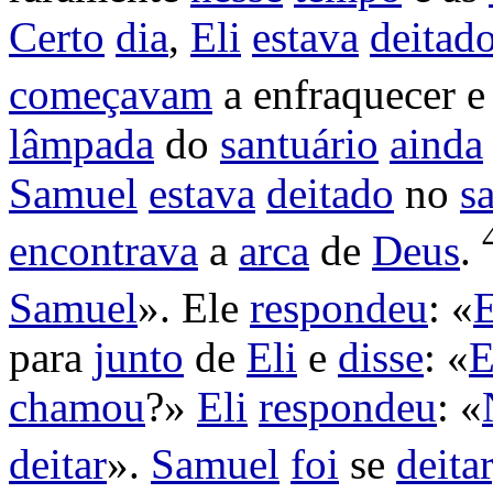
Certo
dia
,
Eli
estava
deitad
começavam
a
enfraquecer
e
lâmpada
do
santuário
ainda
Samuel
estava
deitado
no
s
encontrava
a
arca
de
Deus
.
Samuel
». Ele
respondeu
: «
E
para
junto
de
Eli
e
disse
: «
E
chamou
?»
Eli
respondeu
: «
deitar
».
Samuel
foi
se
deitar