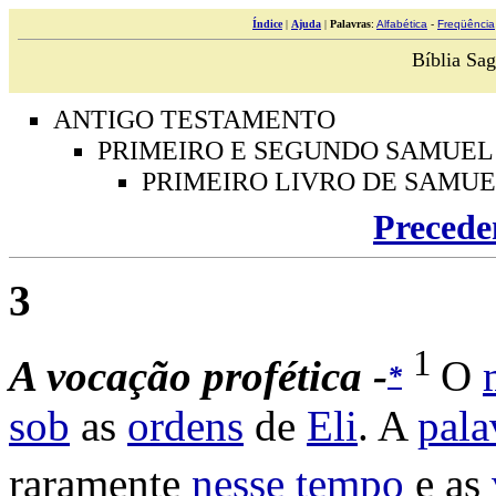
Índice
|
Ajuda
|
Palavras
:
Alfabética
-
Freqüência
Bíblia Sag
ANTIGO TESTAMENTO
PRIMEIRO E SEGUNDO SAMUEL
PRIMEIRO LIVRO DE SAMU
Precede
3
1
A
vocação
profética -
O
*
sob
as
ordens
de
Eli
. A
pala
raramente
nesse
tempo
e as