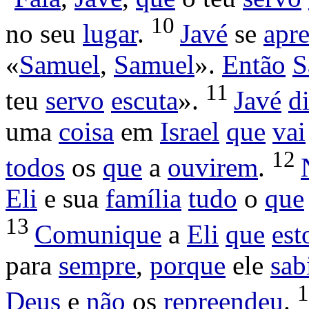
10
no seu
lugar
.
Javé
se
apr
«
Samuel
,
Samuel
».
Então
S
11
teu
servo
escuta
».
Javé
d
uma
coisa
em
Israel
que
vai
12
todos
os
que
a
ouvirem
.
Eli
e sua
família
tudo
o
que
13
Comunique
a
Eli
que
est
para
sempre
,
porque
ele
sab
Deus
e
não
os
repreendeu
.