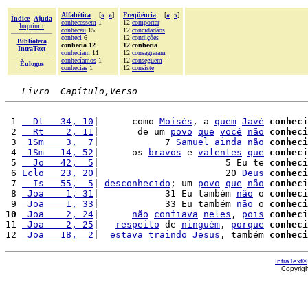
Alfabética
[
«
»
]
Freqüência
[
«
»
]
Índice
Ajuda
conhecessem
1
12
comportar
Imprimir
conheceu
15
12
concidadãos
conheci
6
12
condições
Biblioteca
conhecia 12
12 conhecia
IntraText
conheciam
11
12
consagraram
conhecíamos
1
12
conseguem
Èulogos
conhecias
1
12
consiste
Livro  Capítulo,Verso
 1 
  Dt   34, 10
|      como 
Moisés
, a 
quem
Javé
conheci
 2 
  Rt    2, 11
|       de um 
povo
que
você
não
conheci
 3 
 1Sm    3,  7
|            7 
Samuel
ainda
não
conheci
 4 
 1Sm   14, 52
|      os 
bravos
 e 
valentes
que
conheci
 5 
  Jo   42,  5
|                       5 Eu te 
conheci
 6 
Eclo   23, 20
|                       20 
Deus
conheci
 7 
  Is   55,  5
| 
desconhecido
; um 
povo
que
não
conheci
 8 
 Joa    1, 31
|            31 Eu também 
não
 o 
conheci
 9 
 Joa    1, 33
|            33 Eu também 
não
 o 
conheci
10
 Joa    2, 24
|      
não
confiava
neles
, 
pois
conheci
11 
 Joa    2, 25
|   
respeito
 de 
ninguém
, 
porque
conheci
12 
 Joa   18,  2
|  
estava
traindo
Jesus
, também 
conheci
IntraText®
Copyrig