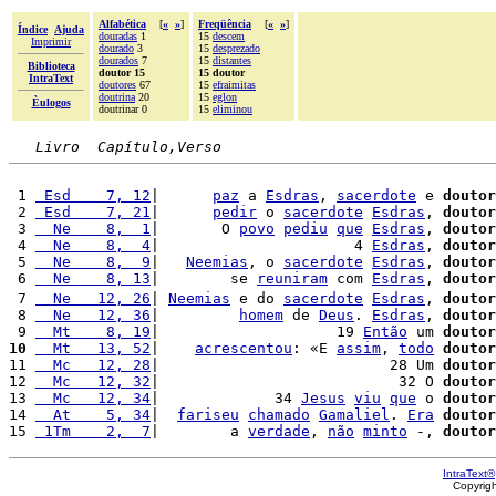
Alfabética
[
«
»
]
Freqüência
[
«
»
]
Índice
Ajuda
douradas
1
15
descem
Imprimir
dourado
3
15
desprezado
dourados
7
15
distantes
Biblioteca
doutor 15
15 doutor
IntraText
doutores
67
15
efraimitas
doutrina
20
15
eglon
Èulogos
doutrinar 0
15
eliminou
Livro  Capítulo,Verso
 1 
 Esd    7, 12
|      
paz
 a 
Esdras
, 
sacerdote
 e 
doutor
 2 
 Esd    7, 21
|      
pedir
 o 
sacerdote
Esdras
, 
doutor
 3 
  Ne    8,  1
|       O 
povo
pediu
que
Esdras
, 
doutor
 4 
  Ne    8,  4
|                      4 
Esdras
, 
doutor
 5 
  Ne    8,  9
|   
Neemias
, o 
sacerdote
Esdras
, 
doutor
 6 
  Ne    8, 13
|        se 
reuniram
 com 
Esdras
, 
doutor
 7 
  Ne   12, 26
| 
Neemias
 e do 
sacerdote
Esdras
, 
doutor
 8 
  Ne   12, 36
|         
homem
 de 
Deus
. 
Esdras
, 
doutor
 9 
  Mt    8, 19
|                    19 
Então
 um 
doutor
10
  Mt   13, 52
|    
acrescentou
: «E 
assim
, 
todo
doutor
11 
  Mc   12, 28
|                          28 Um 
doutor
12 
  Mc   12, 32
|                           32 O 
doutor
13 
  Mc   12, 34
|             34 
Jesus
viu
que
 o 
doutor
14 
  At    5, 34
|  
fariseu
chamado
Gamaliel
. 
Era
doutor
15 
 1Tm    2,  7
|        a 
verdade
, 
não
minto
 -, 
doutor
IntraText®
Copyrig