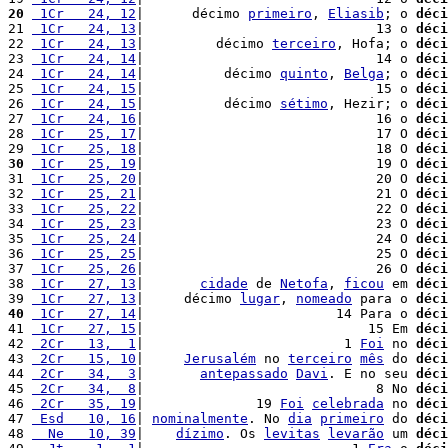
20
 1Cr   24, 12
|      décimo 
primeiro
, 
Eliasib
; o 
déci
21 
 1Cr   24, 13
|                             13 o 
déci
22 
 1Cr   24, 13
|         décimo 
terceiro
, Hofa; o 
déci
23 
 1Cr   24, 14
|                             14 o 
déci
24 
 1Cr   24, 14
|          décimo 
quinto
, 
Belga
; o 
déci
25 
 1Cr   24, 15
|                             15 o 
déci
26 
 1Cr   24, 15
|          décimo 
sétimo
, Hezir; o 
déci
27 
 1Cr   24, 16
|                             16 o 
déci
28 
 1Cr   25, 17
|                             17 O 
déci
29 
 1Cr   25, 18
|                             18 O 
déci
30
 1Cr   25, 19
|                             19 O 
déci
31 
 1Cr   25, 20
|                             20 O 
déci
32 
 1Cr   25, 21
|                             21 O 
déci
33 
 1Cr   25, 22
|                             22 O 
déci
34 
 1Cr   25, 23
|                             23 O 
déci
35 
 1Cr   25, 24
|                             24 O 
déci
36 
 1Cr   25, 25
|                             25 O 
déci
37 
 1Cr   25, 26
|                             26 O 
déci
38 
 1Cr   27, 13
|       
cidade
 de 
Netofa
, 
ficou
 em 
déci
39 
 1Cr   27, 13
|     décimo 
lugar
, 
nomeado
 para o 
déci
40
 1Cr   27, 14
|                        14 Para o 
déci
41 
 1Cr   27, 15
|                            15 Em 
déci
42 
 2Cr   13,  1
|                         1 
Foi
 no 
déci
43 
 2Cr   15, 10
|     
Jerusalém
 no 
terceiro
mês
 do 
déci
44 
 2Cr   34,  3
|       
antepassado
Davi
. E no seu 
déci
45 
 2Cr   34,  8
|                             8 No 
déci
46 
 2Cr   35, 19
|              19 
Foi
celebrada
 no 
déci
47 
 Esd   10, 16
| 
nominalmente
. No 
dia
primeiro
 do 
déci
48 
  Ne   10, 39
|    
dízimo
. Os 
levitas
levarão
 um 
déci