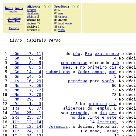
Alfabética
[
«
»
]
Freqüência
[
«
»
]
Índice
Ajuda
decifrar
6
88 50
Imprimir
decifrarem
1
88
ama
décima
15
88
campos
Biblioteca
décimo 88
88 décimo
IntraText
decisão
35
88
inteligência
decisiva 0
88
santa
Èulogos
decisivo 0
88
visão
Livro  Capítulo,Verso
 1 
  Gn    7, 11
|         do 
céu
. 
Era
exatamente
 o 
déci
 2 
  Gn    8,  4
|                             4 No 
déci
 3 
  Gn    8,  5
|       
continuaram
 escoando 
até
 o 
déci
 4 
  Gn    8,  5
|        
mês
, e no 
primeiro
dia
 do 
déci
 5 
  Gn   14,  4
| 
submetidos
 a 
Codorlaomor
, 
mas
 no 
déci
 6 
  Gn   14,  5
|                             5 No 
déci
 7 
  Lv   16, 29
|          
perpétua
 para 
vocês
.~No 
déci
 8 
  Nm    7, 66
|                            66 No 
déci
 9 
  Nm    7, 72
|                            72 No 
déci
10
  Nm    7, 78
|                            78 No 
déci
11 
  Nm   29,  7
|                             7 No 
déci
12 
  Dt    1,  3
|             3 No 
primeiro
dia
 do 
déci
13 
 1Rs    6, 37
|        
alicerces
 do 
Templo
. E no 
déci
14 
 2Rs   25,  1
|       seu 
reinado
, no 
dia
dez
 do 
déci
15 
 2Rs   25, 27
|           no 
dia
vinte
 e 
sete
 do 
déci
16 
 1Cr   12, 14
|                   14 
Jeremias
, o 
déci
17 
 1Cr   12, 14
|  
Jeremias
, o décimo; Macbanai, o 
déci
18 
 1Cr   24, 11
|              11 o 
nono
, 
Jesua
; o 
déci
19 
 1Cr   24, 12
|                             12 o 
déci