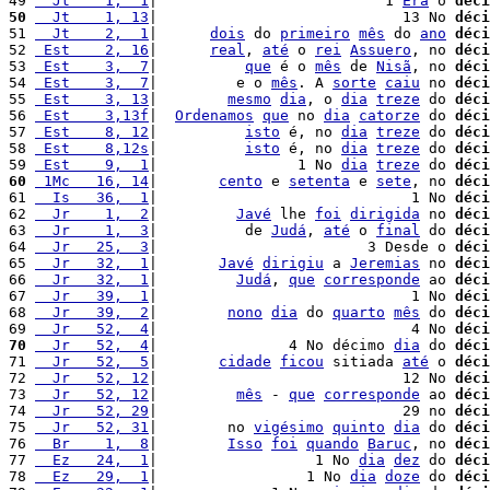
49 
  Jt    1,  1
|                          1 
Era
 o 
déci
50
  Jt    1, 13
|                            13 No 
déci
51 
  Jt    2,  1
|      
dois
 do 
primeiro
mês
 do 
ano
déci
52 
 Est    2, 16
|      
real
, 
até
 o 
rei
Assuero
, no 
déci
53 
 Est    3,  7
|          
que
 é o 
mês
 de 
Nisã
, no 
déci
54 
 Est    3,  7
|         e o 
mês
. A 
sorte
caiu
 no 
déci
55 
 Est    3, 13
|        
mesmo
dia
, o 
dia
treze
 do 
déci
56 
 Est    3,13f
|  
Ordenamos
que
 no 
dia
catorze
 do 
déci
57 
 Est    8, 12
|          
isto
 é, no 
dia
treze
 do 
déci
58 
 Est    8,12s
|          
isto
 é, no 
dia
treze
 do 
déci
59 
 Est    9,  1
|                1 No 
dia
treze
 do 
déci
60
 1Mc   16, 14
|       
cento
 e 
setenta
 e 
sete
, no 
déci
61 
  Is   36,  1
|                             1 No 
déci
62 
  Jr    1,  2
|         
Javé
 lhe 
foi
dirigida
 no 
déci
63 
  Jr    1,  3
|          de 
Judá
, 
até
 o 
final
 do 
déci
64 
  Jr   25,  3
|                        3 Desde o 
déci
65 
  Jr   32,  1
|       
Javé
dirigiu
 a 
Jeremias
 no 
déci
66 
  Jr   32,  1
|         
Judá
, 
que
corresponde
 ao 
déci
67 
  Jr   39,  1
|                             1 No 
déci
68 
  Jr   39,  2
|        
nono
dia
 do 
quarto
mês
 do 
déci
69 
  Jr   52,  4
|                             4 No 
déci
70
  Jr   52,  4
|               4 No décimo 
dia
 do 
déci
71 
  Jr   52,  5
|       
cidade
ficou
 sitiada 
até
 o 
déci
72 
  Jr   52, 12
|                            12 No 
déci
73 
  Jr   52, 12
|         
mês
 - 
que
corresponde
 ao 
déci
74 
  Jr   52, 29
|                            29 no 
déci
75 
  Jr   52, 31
|        no 
vigésimo
quinto
dia
 do 
déci
76 
  Br    1,  8
|        
Isso
foi
quando
Baruc
, no 
déci
77 
  Ez   24,  1
|                  1 No 
dia
dez
 do 
déci
78 
  Ez   29,  1
|                 1 No 
dia
doze
 do 
déci