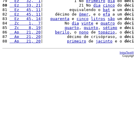
79 
  Ez   32,  1
|             1 No 
primeiro
dia
 do 
déci
80
  Ez   33, 21
|               21 No 
dia
cinco
 do 
déci
81 
  Ez   45, 11
|           equivalendo o 
bat
 a um 
déci
82 
  Ez   45, 11
|     décimo de 
ômer
, e o 
efá
 a um 
déci
83 
  Ez   45, 14
|   
quarenta
 e 
cinco
litros
são
 um 
déci
84 
  Zc    1,  7
|         No 
dia
vinte
 e 
quatro
 do 
déci
85 
  Zc    8, 19
|         
quarto
, 
quinto
, 
sétimo
 e 
déci
86 
  Ap   21, 20
|     
berilo
, o 
nono
 de 
topázio
, o 
déci
87 
  Ap   21, 20
|          décimo de crisópraso, o 
déci
88 
  Ap   21, 20
|          
primeiro
 de 
jacinto
 e o 
déci
IntraText®
Copyrig