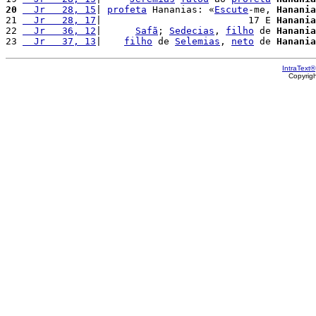
20
  Jr   28, 15
| 
profeta
 Hananias: «
Escute
-me, 
Hanania
21 
  Jr   28, 17
|                          17 E 
Hanania
22 
  Jr   36, 12
|      
Safã
; 
Sedecias
, 
filho
 de 
Hanania
23 
  Jr   37, 13
|    
filho
 de 
Selemias
, 
neto
 de 
Hanania
IntraText®
Copyrig