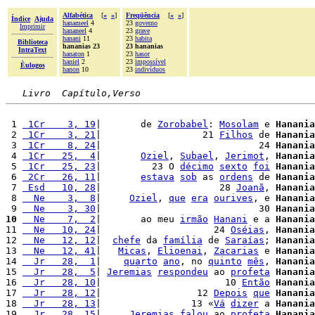
Alfabética
[
«
»
]
Freqüência
[
«
»
]
Índice
Ajuda
hanameel
4
23
governo
Imprimir
hananeel
4
23
grave
hanani
11
23
habita
Biblioteca
hananias 23
23 hananias
IntraText
hanaton
1
23
hasor
haniel
2
23
impossível
Èulogos
hanon
10
23
indivíduos
Livro  Capítulo,Verso
 1 
 1Cr    3, 19
|       de 
Zorobabel
: 
Mosolam
 e 
Hanania
 2 
 1Cr    3, 21
|                  21 
Filhos
 de 
Hanania
 3 
 1Cr    8, 24
|                            24 
Hanania
 4 
 1Cr   25,  4
|       
Oziel
, 
Subael
, 
Jerimot
, 
Hanania
 5 
 1Cr   25, 23
|         23 O 
décimo
sexto
foi
Hanania
 6 
 2Cr   26, 11
|       
estava
sob
 as 
ordens
 de 
Hanania
 7 
 Esd   10, 28
|                     28 
Joanã
, 
Hanania
 8 
  Ne    3,  8
|     
Oziel
, 
que
era
ourives
, e 
Hanania
 9 
  Ne    3, 30
|                            30 
Hanania
10
  Ne    7,  2
|       ao meu 
irmão
Hanani
 e a 
Hanania
11 
  Ne   10, 24
|                    24 
Oséias
, 
Hanania
12 
  Ne   12, 12
|  
chefe
 da 
família
 de 
Saraías
; 
Hanania
13 
  Ne   12, 41
|   
Micas
, 
Elioenai
, 
Zacarias
 e 
Hanania
14 
  Jr   28,  1
|    
quarto
ano
, no 
quinto
mês
, 
Hanania
15 
  Jr   28,  5
| 
Jeremias
respondeu
 ao 
profeta
Hanania
16 
  Jr   28, 10
|                      10 
Então
Hanania
17 
  Jr   28, 12
|                 12 
Depois
que
Hanania
18 
  Jr   28, 13
|                13 «
Vá
dizer
 a 
Hanania
19 
  Jr   28, 15
|     
Jeremias
falou
 ao 
profeta
Hanania