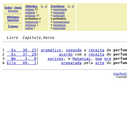
Alfabética
[
«
»
]
Freqüência
[
«
»
]
Índice
Ajuda
perfume
85
4
peregrinação
Imprimir
perfumei
1
4
perfumada
perfumes
33
4
perfumado
Biblioteca
perfumista 4
4 perfumista
IntraText
perfumistas
1
4
permanecemos
perfumou
1
4
permaneces
Èulogos
perfura
1
4
permitindo
Livro  Capítulo,Verso
1 
  Ex   30, 25
| 
aromático
, 
segundo
 a 
receita
 de 
perfum
2 
  Ex   37, 29
|         
acordo
 com a 
receita
 de 
perfum
3 
  Ne    3,  8
|    
ourives
, e 
Hananias
, 
que
era
perfum
4 
Eclo   49,  1
|          
preparada
 pela 
arte
 do 
perfum
IntraText®
Copyrig