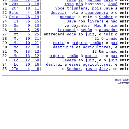
20
 2Rs    3, 18
|          
isso
não
 bastasse, 
Javé
entr
21 
 2Cr   18, 11
|      
Você
triunfará
, 
pois
Javé
 a 
entr
22 
Eclo    4, 19
|    
desviar
, ela o 
abandonará
 e o 
entr
23 
Eclo   26, 19
|        
pecado
: a este o 
Senhor
 o 
entr
24 
  Is   36, 15
|           
Javé
 nos 
livrará
 e 
não
entr
25 
  Os    9, 13
|          verdejantes. 
Mas
Efraim
entr
26 
  Mt    5, 25
|       
tribunal
; 
senão
 o 
acusador
entr
27 
  Mt    5, 25
| entregará 
você
 ao 
juiz
, o 
juiz
 o 
entr
28 
  Mt   10, 21
|                       21 O 
irmão
entr
29 
  Mt   10, 21
|     
morte
 o 
próprio
irmão
; o 
pai
entr
30
  Mc   12,  9
|     
destruirá
 os 
agricultores
, e 
entr
31 
  Mc   13, 12
|                      12 Um 
irmão
entr
32 
  Mc   13, 12
|   
próprio
irmão
 à 
morte
, e o 
pai
entr
33 
  Lc   12, 58
|         
levará
 ao 
juiz
, e o 
juiz
entr
34 
  Lc   20, 16
|  
destruirá
esses
agricultores
, e 
entr
35 
 2Tm    4,  8
|         o 
Senhor
, 
justo
Juiz
, me 
entr
IntraText®
Copyrig