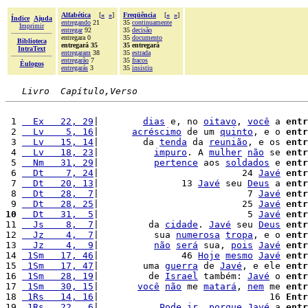
Alfabética
[
«
»
]
Freqüência
[
«
»
]
Índice
Ajuda
entregando
21
35
continuamente
Imprimir
entregar
92
35
decisão
entregara 0
35
documento
Biblioteca
entregará 35
35 entregará
IntraText
entregaram
38
35
estrada
entregarão
7
35
fracos
Èulogos
entregarás
3
35
insistiu
Livro  Capítulo,Verso
 1 
  Ex   22, 29
|        
dias
 e, no 
oitavo
, 
você
 a 
entr
 2 
  Lv    5, 16
|      
acréscimo
 de um 
quinto
, e o 
entr
 3 
  Lv   15, 14
|        da 
tenda
 da 
reunião
, e os 
entr
 4 
  Lv   18, 23
|          
impuro
. A 
mulher
não
 se 
entr
 5 
  Nm   31, 29
|          
pertence
 aos 
soldados
 e 
entr
 6 
  Dt    7, 24
|                          24 
Javé
entr
 7 
  Dt   20, 13
|               13 
Javé
 seu 
Deus
 a 
entr
 8 
  Dt   28,  7
|                           7 
Javé
entr
 9 
  Dt   28, 25
|                          25 
Javé
entr
10
  Dt   31,  5
|                           5 
Javé
entr
11 
  Js    8,  7
|         da 
cidade
. 
Javé
 seu 
Deus
entr
12 
  Jz    4,  7
|          sua 
numerosa
tropa
, e o 
entr
13 
  Jz    4,  9
|          
não
será
 sua, 
pois
Javé
entr
14 
 1Sm   17, 46
|               46 
Hoje
mesmo
Javé
entr
15 
 1Sm   17, 47
|        uma 
guerra
 de 
Javé
, e ele 
entr
16 
 1Sm   28, 19
|         de 
Israel
 também: 
Javé
 o 
entr
17 
 1Sm   30, 15
|       
você
não
 me 
matará
, 
nem
 me 
entr
18 
 1Rs   14, 16
|                               16 
Entr
19 
 1Rs   22,  6
|           
Pode
ir
, 
porque
Javé
 a 
entr