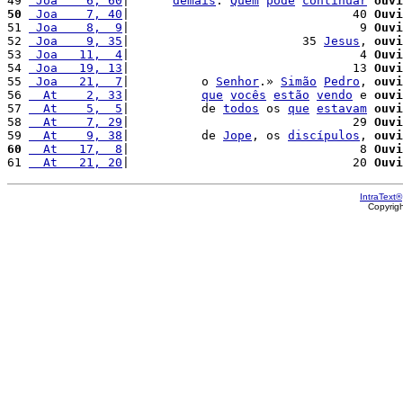
49 
 Joa    6, 60
|      
demais
. 
Quem
pode
continuar
ouvi
50
 Joa    7, 40
|                               40 
Ouvi
51 
 Joa    8,  9
|                                9 
Ouvi
52 
 Joa    9, 35
|                        35 
Jesus
, 
ouvi
53 
 Joa   11,  4
|                                4 
Ouvi
54 
 Joa   19, 13
|                               13 
Ouvi
55 
 Joa   21,  7
|          o 
Senhor
.» 
Simão
Pedro
, 
ouvi
56 
  At    2, 33
|          
que
vocês
estão
vendo
 e 
ouvi
57 
  At    5,  5
|          de 
todos
 os 
que
estavam
ouvi
58 
  At    7, 29
|                               29 
Ouvi
59 
  At    9, 38
|          de 
Jope
, os 
discípulos
, 
ouvi
60
  At   17,  8
|                                8 
Ouvi
61 
  At   21, 20
|                               20 
Ouvi
IntraText®
Copyrig