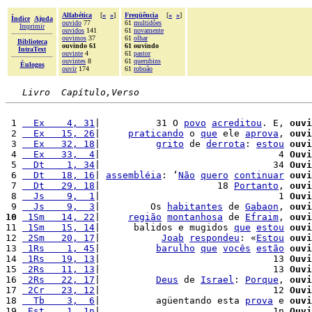
Alfabética
[
«
»
]
Freqüência
[
«
»
]
Índice
Ajuda
ouvido
77
61
multidões
Imprimir
ouvidos
141
61
novamente
ouvimos
37
61
olhar
Biblioteca
ouvindo 61
61 ouvindo
IntraText
ouvinte
4
61
pastor
ouvintes
8
61
querubins
Èulogos
ouvir
174
61
roboão
Livro  Capítulo,Verso
 1 
  Ex    4, 31
|          31 O 
povo
acreditou
. E, 
ouvi
 2 
  Ex   15, 26
|     
praticando
 o 
que
 ele 
aprova
, 
ouvi
 3 
  Ex   32, 18
|          
grito
 de 
derrota
: 
estou
ouvi
 4 
  Ex   33,  4
|                                4 
Ouvi
 5 
  Dt    1, 34
|                               34 
Ouvi
 6 
  Dt   18, 16
| 
assembléia
: ‘
Não
quero
continuar
ouvi
 7 
  Dt   29, 18
|                     18 
Portanto
, 
ouvi
 8 
  Js    9,  1
|                                1 
Ouvi
 9 
  Js    9,  3
|         Os 
habitantes
 de 
Gabaon
, 
ouvi
10
 1Sm   14, 22
|     
região
montanhosa
 de 
Efraim
, 
ouvi
11 
 1Sm   15, 14
|      balidos e mugidos 
que
estou
ouvi
12 
 2Sm   20, 17
|           
Joab
respondeu
: «
Estou
ouvi
13 
 1Rs    1, 45
|          
barulho
que
vocês
estão
ouvi
14 
 1Rs   19, 13
|                               13 
Ouvi
15 
 2Rs   11, 13
|                               13 
Ouvi
16 
 2Rs   22, 17
|          
Deus
 de 
Israel
: 
Porque
, 
ouvi
17 
 2Cr   23, 12
|                               12 
Ouvi
18 
  Tb    3,  6
|          agüentando esta 
prova
 e 
ouvi
19 
 Est    1, 1n
|                               1n 
Ouvi