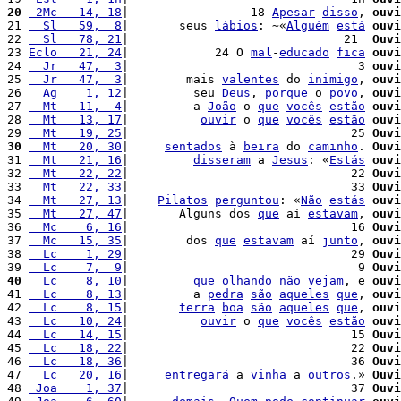
20
 2Mc   14, 18
|                 18 
Apesar
disso
, 
ouvi
21 
  Sl   59,  8
|       seus 
lábios
: ~«
Alguém
está
ouvi
22 
  Sl   78, 21
|                              21  
Ouvi
23 
Eclo   21, 24
|            24 O 
mal
-
educado
fica
ouvi
24 
  Jr   47,  3
|                                3 
ouvi
25 
  Jr   47,  3
|        mais 
valentes
 do 
inimigo
, 
ouvi
26 
  Ag    1, 12
|         seu 
Deus
, 
porque
 o 
povo
, 
ouvi
27 
  Mt   11,  4
|         a 
João
 o 
que
vocês
estão
ouvi
28 
  Mt   13, 17
|          
ouvir
 o 
que
vocês
estão
ouvi
29 
  Mt   19, 25
|                               25 
Ouvi
30
  Mt   20, 30
|     
sentados
 à 
beira
 do 
caminho
. 
Ouvi
31 
  Mt   21, 16
|         
disseram
 a 
Jesus
: «
Estás
ouvi
32 
  Mt   22, 22
|                               22 
Ouvi
33 
  Mt   22, 33
|                               33 
Ouvi
34 
  Mt   27, 13
|    
Pilatos
perguntou
: «
Não
estás
ouvi
35 
  Mt   27, 47
|       Alguns dos 
que
 aí 
estavam
, 
ouvi
36 
  Mc    6, 16
|                               16 
Ouvi
37 
  Mc   15, 35
|        dos 
que
estavam
 aí 
junto
, 
ouvi
38 
  Lc    1, 29
|                               29 
Ouvi
39 
  Lc    7,  9
|                                9 
Ouvi
40
  Lc    8, 10
|         
que
olhando
não
vejam
, e 
ouvi
41 
  Lc    8, 13
|         a 
pedra
são
aqueles
que
, 
ouvi
42 
  Lc    8, 15
|       
terra
boa
são
aqueles
que
, 
ouvi
43 
  Lc   10, 24
|          
ouvir
 o 
que
vocês
estão
ouvi
44 
  Lc   14, 15
|                               15 
Ouvi
45 
  Lc   18, 22
|                               22 
Ouvi
46 
  Lc   18, 36
|                               36 
Ouvi
47 
  Lc   20, 16
|     
entregará
 a 
vinha
 a 
outros
.» 
Ouvi
48 
 Joa    1, 37
|                               37 
Ouvi