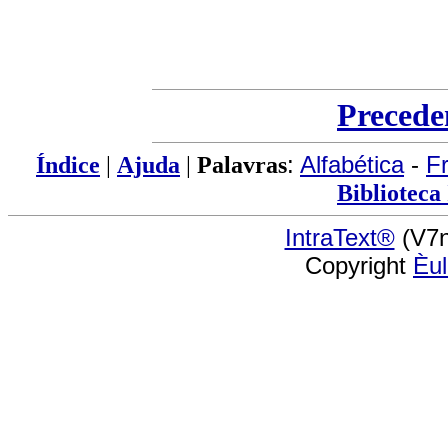
Precede
Índice
|
Ajuda
|
Palavras
:
Alfabética
-
F
Biblioteca
IntraText®
(V7n
Copyright
Èu