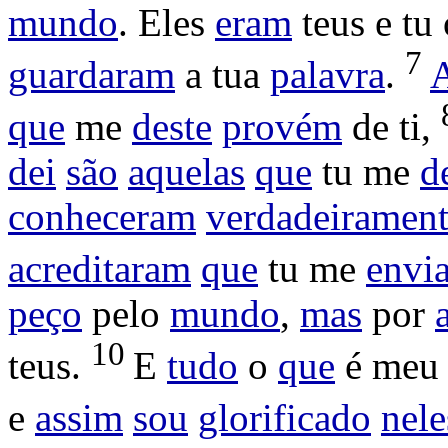
mundo
. Eles
eram
teus e tu
7
guardaram
a tua
palavra
.
que
me
deste
provém
de ti,
dei
são
aquelas
que
tu me
d
conheceram
verdadeiramen
acreditaram
que
tu me
envia
peço
pelo
mundo
,
mas
por
10
teus.
E
tudo
o
que
é meu 
e
assim
sou
glorificado
nele