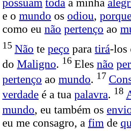
possuam
toda
a minha
alegr
e o
mundo
os
odiou
,
porqu
como eu
não
pertenço
ao
m
15
Não
te
peço
para
tirá
-los
16
do
Maligno
.
Eles
não
pe
17
pertenço
ao
mundo
.
Cons
18
verdade
é a tua
palavra
.
mundo
, eu também os
envi
eu me
consagro
, a
fim
de
q