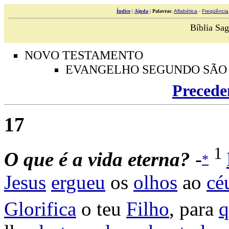
Índice
|
Ajuda
|
Palavras
:
Alfabética
-
Freqüência
Bíblia Sag
NOVO TESTAMENTO
EVANGELHO SEGUNDO SÃO
Precede
17
1
O
que é a vida eterna?
-
*
Jesus
ergueu
os
olhos
ao
cé
Glorifica
o teu
Filho
, para
q