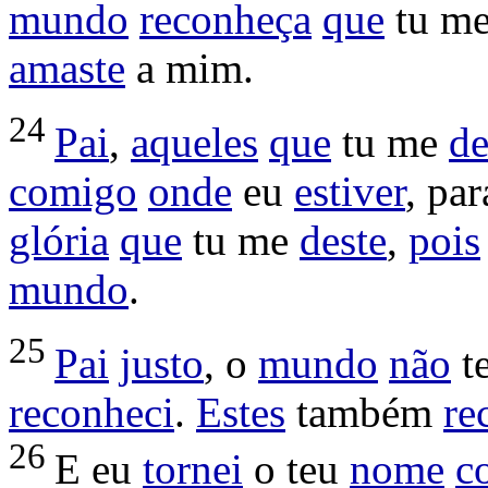
mundo
reconheça
que
tu m
amaste
a mim.
24
Pai
,
aqueles
que
tu me
de
comigo
onde
eu
estiver
, pa
glória
que
tu me
deste
,
pois
mundo
.
25
Pai
justo
, o
mundo
não
t
reconheci
.
Estes
também
re
26
E eu
tornei
o teu
nome
c