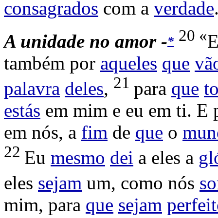
consagrados
com a
verdade
20 «
A
unidade no amor -
*
também por
aqueles
que
vã
21
palavra
deles
,
para
que
t
estás
em mim e eu em ti. E 
em nós, a
fim
de
que
o
mun
22
Eu
mesmo
dei
a eles a
gl
eles
sejam
um, como nós
s
mim, para
que
sejam
perfei