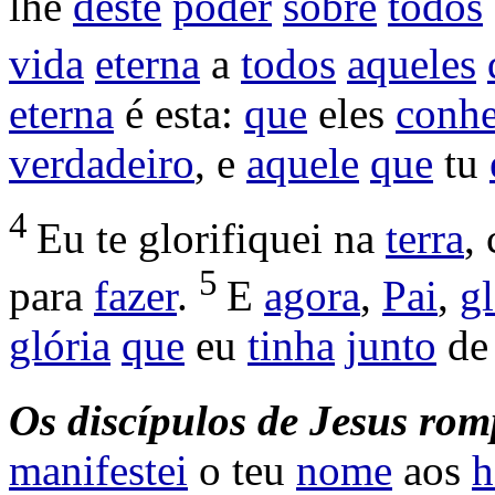
lhe
deste
poder
sobre
todos
vida
eterna
a
todos
aqueles
eterna
é esta:
que
eles
conh
verdadeiro
, e
aquele
que
tu
4
Eu te
glorifiquei
na
terra
,
5
para
fazer
.
E
agora
,
Pai
,
gl
glória
que
eu
tinha
junto
de 
Os discípulos de Jesus r
manifestei
o teu
nome
aos
h