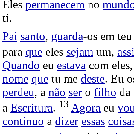
Eles
permanecem
no
mund
ti.
Pai
santo
,
guarda
-os em te
para
que
eles
sejam
um,
ass
Quando
eu
estava
com eles,
nome
que
tu me
deste
. Eu 
perdeu
, a
não
ser
o
filho
da
13
a
Escritura
.
Agora
eu
vo
continuo
a
dizer
essas
coisa