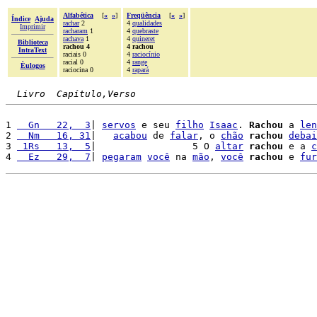
Alfabética
[
«
»
]
Freqüência
[
«
»
]
Índice
Ajuda
rachar
2
4
qualidades
Imprimir
racharam
1
4
quebraste
rachava
1
4
quineret
Biblioteca
rachou 4
4 rachou
IntraText
raciais 0
4
raciocínio
racial 0
4
range
Èulogos
raciocina 0
4
rapará
Livro  Capítulo,Verso
1 
  Gn   22,  3
| 
servos
 e seu 
filho
Isaac
. 
Rachou
 a 
len
2 
  Nm   16, 31
|   
acabou
 de 
falar
, o 
chão
rachou
debai
3 
 1Rs   13,  5
|                 5 O 
altar
rachou
 e a 
c
4 
  Ez   29,  7
| 
pegaram
você
 na 
mão
, 
você
rachou
 e 
fur