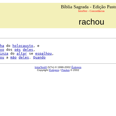
Bíblia Sagrada - Edição Past
IntraText - Concordâncias
rachou
ha
 do 
holocausto
, e

xo
 dos 
pés
deles
,

inza
 do 
altar
 se 
espalhou
,

ou
 a 
mão
deles
. 
Quando
IntraText®
(V7n) © 1996-2002
Èulogos
Copyright
Èulogos
/
Paulus
© 2002