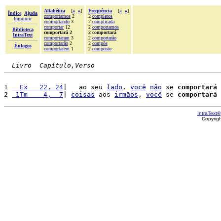
Alfabética
[
«
»
]
Freqüência
[
«
»
]
Índice
Ajuda
comportamos
2
2
completos
Imprimir
comportando
3
2
complicada
comportar
12
2
comportamos
Biblioteca
comportará 2
2 comportará
IntraText
comportaram
3
2
comportarão
comportarão
2
2
compôs
Èulogos
comportarem
1
2
composto
Livro  Capítulo,Verso
1 
  Ex   22, 24
|   ao seu 
lado
, 
você
não
 se 
comportará
 
2 
 1Tm    4,  7
| 
coisas
 aos 
irmãos
, 
você
 se 
comportará
 
IntraText®
Copyrig