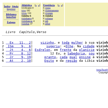
Alfabética
[
«
»
]
Freqüência
[
«
»
]
Índice
Ajuda
vivificante 0
6
vinga
Imprimir
vivo
182
6
violentamente
vivos
110
6
viveram
Biblioteca
vizinha 6
6 vizinha
IntraText
vizinhança
8
6
voltasse
vizinhanças
4
6
zeb
Èulogos
vizinhas
37
6
zebul
Livro  Capítulo,Verso
1 
  Ex   11,  2
|    
vizinho
, e 
toda
mulher
 à sua 
vizinh
2 
 1Sm    9,  6
|       
sugeriu
: «
Olhe
. Na 
cidade
vizinh
3 
  Jt    4,  6
| 
Esdrelon
, em 
frente
 da 
planície
vizinh
4 
  Pr    8, 12
|         12 Eu, a 
Sabedoria
, 
sou
vizinh
5 
  Jr    9, 19
|      
pranto
, 
cada
qual
ensine
 à 
vizinh
6 
  At    2, 10
|      
Egito
 e da 
região
 da Líbia 
vizinh
IntraText®
Copyrig