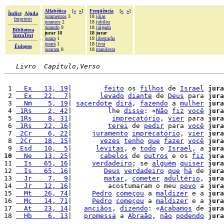
Alfabética
[
«
»
]
Freqüência
[
«
»
]
Índice
Ajuda
juramentos
3
18
jóias
Imprimir
juramos
2
18
jubileu
jurando
9
18
julgado
Biblioteca
jurar 18
18 jurar
IntraText
jurara
1
18
libertação
jurará
1
18
livrá
Èulogos
juraram
8
18
manifesta
Livro  Capítulo,Verso
 1 
  Ex   13, 19
|        
feito
 os 
filhos
 de 
Israel
jura
 2 
  Ex   22,  7
|       
levado
diante
 de 
Deus
 para 
jura
 3 
  Nm    5, 19
| 
sacerdote
dirá
, 
fazendo
 a 
mulher
jura
 4 
 1Rs    2, 42
|         lhe 
disse
: «
Não
fiz
você
jura
 5 
 1Rs    8, 31
|          
imprecatório
, 
vier
 para 
jura
 6 
 1Rs   22, 16
|         
terei
 de 
pedir
 para 
você
jura
 7 
 2Cr    6, 22
|     
juramento
imprecatório
, 
vier
jura
 8 
 2Cr   18, 15
|       
vezes
tenho
que
fazer
você
jura
 9 
 Esd   10,  5
|      
levitas
, e 
todo
 o 
Israel
, a 
jura
10
  Ne   13, 25
|       
cabelos
 de 
outros
 e os 
fiz
jura
11 
  Is   65, 16
|     
verdadeiro
; se 
alguém
quiser
jura
12 
  Is   65, 16
|        
Deus
verdadeiro
que
há
 de 
jura
13 
  Jr    7,  9
|        
matar
, 
cometer
adultério
, 
jura
14 
  Jr   12, 16
|         acostumaram o meu 
povo
 a 
jura
15 
  Mt   26, 74
|     
Pedro
começou
 a 
maldizer
 e a 
jura
16 
  Mc   14, 71
|     
Pedro
começou
 a 
maldizer
 e a 
jura
17 
  At   23, 14
|   
anciãos
, 
dizendo
: «
Acabamos
 de 
jura
18 
  Hb    6, 13
|   
promessa
 a 
Abraão
, 
não
podendo
jura