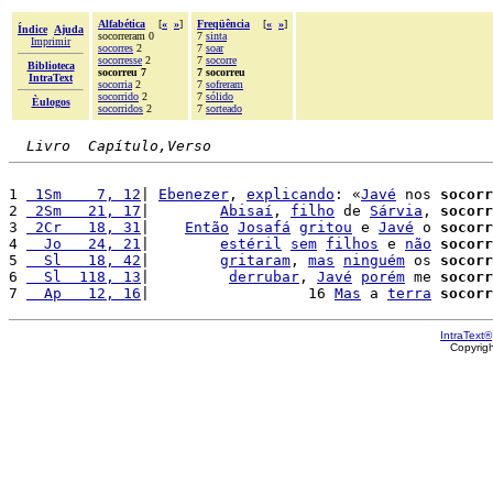
Alfabética
[
«
»
]
Freqüência
[
«
»
]
Índice
Ajuda
socorreram 0
7
sinta
Imprimir
socorres
2
7
soar
socorresse
2
7
socorre
Biblioteca
socorreu 7
7 socorreu
IntraText
socorria
2
7
sofreram
socorrido
2
7
sólido
Èulogos
socorridos
2
7
sorteado
Livro  Capítulo,Verso
1 
 1Sm    7, 12
| 
Ebenezer
, 
explicando
: «
Javé
 nos 
socorr
2 
 2Sm   21, 17
|        
Abisaí
, 
filho
 de 
Sárvia
, 
socorr
3 
 2Cr   18, 31
|    
Então
Josafá
gritou
 e 
Javé
 o 
socorr
4 
  Jo   24, 21
|        
estéril
sem
filhos
 e 
não
socorr
5 
  Sl   18, 42
|        
gritaram
, 
mas
ninguém
 os 
socorr
6 
  Sl  118, 13
|         
derrubar
, 
Javé
porém
 me 
socorr
7 
  Ap   12, 16
|                  16 
Mas
 a 
terra
socorr
IntraText®
Copyrig