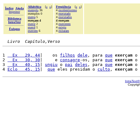
Alfabética
[
«
»
]
Freqüência
[
«
»
]
Índice
Ajuda
exemplo
36
4
excelentíssimo
Imprimir
exemplos 0
4
executado
exerça
5
4
executados
Biblioteca
exerçam 4
4 exerçam
IntraText
exerce
2
4
exercerem
exercê
1
4
exigiu
Èulogos
exercem
6
4
exilaram
Livro  Capítulo,Verso
1 
  Ex   29, 44
|    os 
filhos
dele
, para 
que
exerçam
 o 
2 
  Ex   30, 30
|     e 
consagre
-os, para 
que
exerçam
 o 
3 
  Ex   40, 15
| 
ungiu
 o 
pai
deles
, para 
que
exerçam
 o 
4 
Eclo   45, 15
|  
que
 eles presidam o 
culto
, 
exerçam
 o 
IntraText®
Copyrig