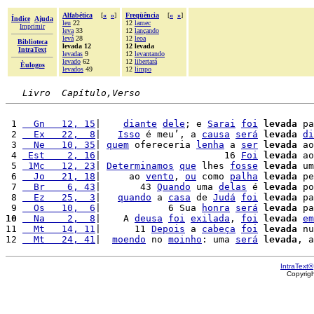
Alfabética
[
«
»
]
Freqüência
[
«
»
]
Índice
Ajuda
leu
22
12
lamec
Imprimir
leva
33
12
lançando
levá
28
12
leoa
Biblioteca
levada 12
12 levada
IntraText
levadas
9
12
levantando
levado
62
12
libertará
Èulogos
levados
49
12
limpo
Livro  Capítulo,Verso
 1 
  Gn   12, 15
|    
diante
dele
; e 
Sarai
foi
levada
 pa
 2 
  Ex   22,  8
|   
Isso
 é meu’, a 
causa
será
levada
di
 3 
  Ne   10, 35
| 
quem
 ofereceria 
lenha
 a 
ser
levada
 ao
 4 
 Est    2, 16
|                      16 
Foi
levada
 ao
 5 
 1Mc   12, 23
| 
Determinamos
que
 lhes 
fosse
levada
 um
 6 
  Jo   21, 18
|     ao 
vento
, 
ou
 como 
palha
levada
 pe
 7 
  Br    6, 43
|       43 
Quando
 uma 
delas
 é 
levada
 po
 8 
  Ez   25,  3
|   
quando
 a 
casa
 de 
Judá
foi
levada
 pa
 9 
  Os   10,  6
|            6 Sua 
honra
será
levada
 pa
10
  Na    2,  8
|    A 
deusa
foi
exilada
, 
foi
levada
em
11 
  Mt   14, 11
|      11 
Depois
 a 
cabeça
foi
levada
 nu
12 
  Mt   24, 41
|  
moendo
 no 
moinho
: uma 
será
levada
, a
IntraText®
Copyrig